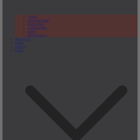
Teltow
Kleinmachnow
Stahnsdorf
Ludwigsfelde
Berlin
Brandenburg
Wirtschaft
Politik
Bildung
Kultur