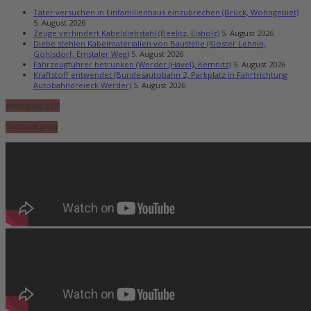
Täter versuchen in Einfamilienhaus einzubrechen (Brück, Wohngebiet)
5. August 2026
Zeuge verhindert Kabeldiebstahl (Beelitz, Elsholz)
5. August 2026
Diebe stehlen Kabelmaterialien von Baustelle (Kloster Lehnin,
Göhlsdorf, Emstaler Weg)
5. August 2026
Fahrzeugführer betrunken (Werder (Havel), Kemnitz)
5. August 2026
Kraftstoff entwendet (Bundesautobahn 2, Parkplatz in Fahrtrichtung
Autobahndreieck Werder)
5. August 2026
Amtsplausch
TeltowKanal