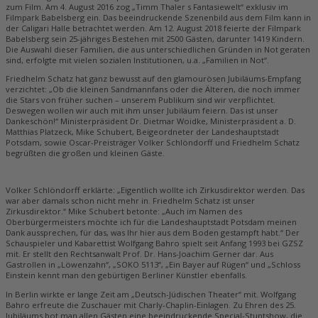
zum Film. Am 4. August 2016 zog „Timm Thaler s Fantasiewelt“ exklusiv im
Filmpark Babelsberg ein. Das beeindruckende Szenenbild aus dem Film kann in
der Caligari Halle betrachtet werden. Am 12. August 2018 feierte der Filmpark
Babelsberg sein 25-jähriges Bestehen mit 2500 Gästen, darunter 1419 Kindern.
Die Auswahl dieser Familien, die aus unterschiedlichen Gründen in Not geraten
sind, erfolgte mit vielen sozialen Institutionen, u.a. „Familien in Not“.
Friedhelm Schatz hat ganz bewusst auf den glamourösen Jubiläums-Empfang
verzichtet: „Ob die kleinen Sandmannfans oder die Älteren, die noch immer
die Stars von früher suchen – unserem Publikum sind wir verpflichtet.
Deswegen wollen wir auch mit ihm unser Jubiläum feiern. Das ist unser
Dankeschön!“ Ministerpräsident Dr. Dietmar Woidke, Ministerpräsident a. D.
Matthias Platzeck, Mike Schubert, Beigeordneter der Landeshauptstadt
Potsdam, sowie Oscar-Preisträger Volker Schlöndorff und Friedhelm Schatz
begrüßten die großen und kleinen Gäste.
Volker Schlöndorff erklärte: „Eigentlich wollte ich Zirkusdirektor werden. Das
war aber damals schon nicht mehr in. Friedhelm Schatz ist unser
Zirkusdirektor.“ Mike Schubert betonte: „Auch im Namen des
Oberbürgermeisters möchte ich für die Landeshauptstadt Potsdam meinen
Dank aussprechen, für das, was Ihr hier aus dem Boden gestampft habt.“ Der
Schauspieler und Kabarettist Wolfgang Bahro spielt seit Anfang 1993 bei GZSZ
mit. Er stellt den Rechtsanwalt Prof. Dr. Hans-Joachim Gerner dar. Aus
Gastrollen in „Löwenzahn“, „SOKO 5113“, „Ein Bayer auf Rügen“ und „Schloss
Einstein kennt man den gebürtigen Berliner Künstler ebenfalls.
In Berlin wirkte er lange Zeit am „Deutsch-Jüdischen Theater“ mit. Wolfgang
Bahro erfreute die Zuschauer mit Charly-Chaplin-Einlagen. Zu Ehren des 25.
Jubiläums bot man allen Gästen eine beeindruckende Special-Stuntshow, die