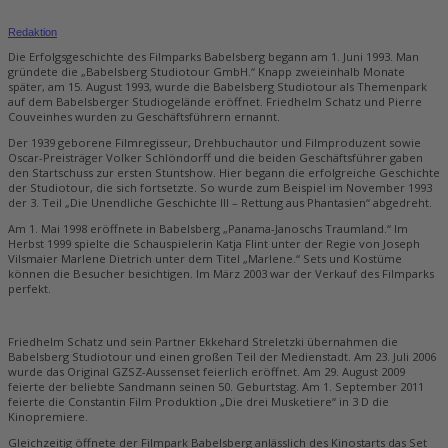
Redaktion
Die Erfolgsgeschichte des Filmparks Babelsberg begann am 1. Juni 1993. Man
gründete die „Babelsberg Studiotour GmbH.“ Knapp zweieinhalb Monate
später, am 15. August 1993, wurde die Babelsberg Studiotour als Themenpark
auf dem Babelsberger Studiogelände eröffnet. Friedhelm Schatz und Pierre
Couveinhes wurden zu Geschäftsführern ernannt.
Der 1939 geborene Filmregisseur, Drehbuchautor und Filmproduzent sowie
Oscar-Preisträger Volker Schlöndorff und die beiden Geschäftsführer gaben
den Startschuss zur ersten Stuntshow. Hier begann die erfolgreiche Geschichte
der Studiotour, die sich fortsetzte. So wurde zum Beispiel im November 1993
der 3. Teil „Die Unendliche Geschichte III – Rettung aus Phantasien“ abgedreht.
Am 1. Mai 1998 eröffnete in Babelsberg „Panama-Janoschs Traumland.“ Im
Herbst 1999 spielte die Schauspielerin Katja Flint unter der Regie von Joseph
Vilsmaier Marlene Dietrich unter dem Titel „Marlene.“ Sets und Kostüme
können die Besucher besichtigen. Im März 2003 war der Verkauf des Filmparks
perfekt.
Friedhelm Schatz und sein Partner Ekkehard Streletzki übernahmen die
Babelsberg Studiotour und einen großen Teil der Medienstadt. Am 23. Juli 2006
wurde das Original GZSZ-Aussenset feierlich eröffnet. Am 29. August 2009
feierte der beliebte Sandmann seinen 50. Geburtstag. Am 1. September 2011
feierte die Constantin Film Produktion „Die drei Musketiere“ in 3 D die
Kinopremiere.
Gleichzeitig öffnete der Filmpark Babelsberg anlässlich des Kinostarts das Set