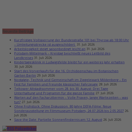
Neueste Beiträge
Kurzfristige Vollsperrung der Bundesstraße 101 bei Thyrow ab 18:00 Uhr
– Umleitungsstrecke ist ausgeschildert
31. Juli 2026
Arbeitslosigkeit steigt saisonbedingt leicht an
31. Juli 2026
Potsdam-Mittelmark – Kreistag beschließt neues Leitbild des
Landkreises
31. Juli 2026
Kindertagesklinik in Ludwigsfelde bleibt für ein weiteres Jahr erhalten
30. Juli 2026
Start des Vorverkaufs für die 16. Orchideenschau im Botanischen
Garten Berlin
29. Juli 2026
Nostalgie, Technik und Gemeinschaft im Ziegeleipark Mildenberg – Ein
Fest für Familien und Freunde klassischer Fahrzeuge
28. Juli 2026
Teltower Altstadtsommer vom 28. bis 30. August: Drei Tage
Unterhaltung und Programm für die ganze Familie
27. Juli 2026
Warten auf den Facharzttermin – Volle Praxen, lange Wartezeiten – was
tun?
27. Juli 2026
Ohne Frühstück. Ohne Diskussion. 80 Jahre DEFA-Filme: Neue
Sonderausstellung im Filmmuseum Potsdam, 24.07.2026 bis 2.05.2027
26.
Juli 2026
Save the Date: Partielle Sonnenfinsternis am 12. August
26. Juli 2026
Polizeiticker