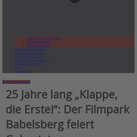
lokal.report abonnieren
Verkaufsstellen
Online Ausgabe
Regional Rundschau
Wirtschaft.Kompakt
Karriereleiter 2026
Gesundheitswegweiser
Bürgerinformation
Shop
Newsletter
Brandenburg
Kultur
25 Jahre lang „Klappe,
die Erste!“: Der Filmpark
Babelsberg feiert