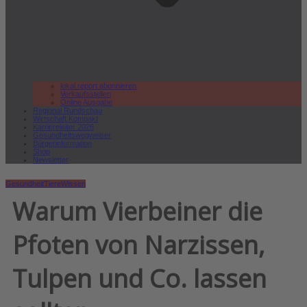
lokal.report abonnieren
Verkaufsstellen
Online Ausgabe
Regional Rundschau
Wirtschaft.Kompakt
Karriereleiter 2026
Gesundheitswegweiser
Bürgerinformation
Shop
Newsletter
Gesundheit
Tiere
Wissen
Warum Vierbeiner die
Pfoten von Narzissen,
Tulpen und Co. lassen