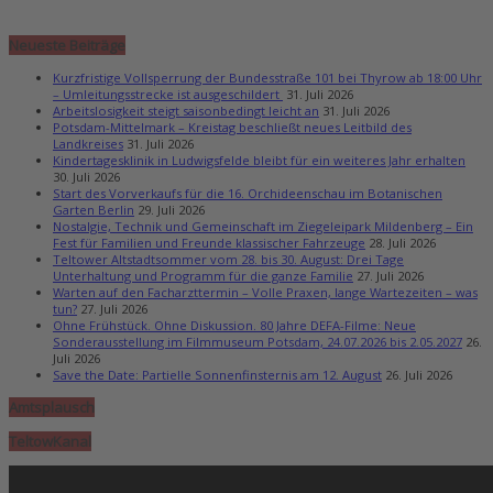
Neueste Beiträge
Kurzfristige Vollsperrung der Bundesstraße 101 bei Thyrow ab 18:00 Uhr
– Umleitungsstrecke ist ausgeschildert
31. Juli 2026
Arbeitslosigkeit steigt saisonbedingt leicht an
31. Juli 2026
Potsdam-Mittelmark – Kreistag beschließt neues Leitbild des
Landkreises
31. Juli 2026
Kindertagesklinik in Ludwigsfelde bleibt für ein weiteres Jahr erhalten
30. Juli 2026
Start des Vorverkaufs für die 16. Orchideenschau im Botanischen
Garten Berlin
29. Juli 2026
Nostalgie, Technik und Gemeinschaft im Ziegeleipark Mildenberg – Ein
Fest für Familien und Freunde klassischer Fahrzeuge
28. Juli 2026
Teltower Altstadtsommer vom 28. bis 30. August: Drei Tage
Unterhaltung und Programm für die ganze Familie
27. Juli 2026
Warten auf den Facharzttermin – Volle Praxen, lange Wartezeiten – was
tun?
27. Juli 2026
Ohne Frühstück. Ohne Diskussion. 80 Jahre DEFA-Filme: Neue
Sonderausstellung im Filmmuseum Potsdam, 24.07.2026 bis 2.05.2027
26.
Juli 2026
Save the Date: Partielle Sonnenfinsternis am 12. August
26. Juli 2026
Amtsplausch
TeltowKanal