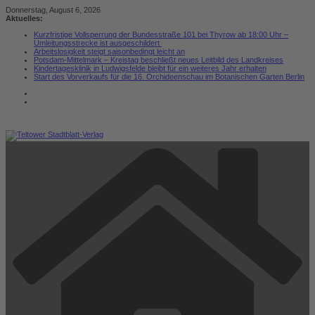
Zum
Donnerstag, August 6, 2026
Inhalt
Aktuelles:
springen
Kurzfristige Vollsperrung der Bundesstraße 101 bei Thyrow ab 18:00 Uhr –
Umleitungsstrecke ist ausgeschildert
Arbeitslosigkeit steigt saisonbedingt leicht an
Potsdam-Mittelmark – Kreistag beschließt neues Leitbild des Landkreises
Kindertagesklinik in Ludwigsfelde bleibt für ein weiteres Jahr erhalten
Start des Vorverkaufs für die 16. Orchideenschau im Botanischen Garten Berlin