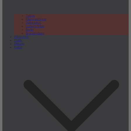
Teltow
Kleinmachnow
Stahnsdorf
Ludwigsfelde
Berlin
Brandenburg
Wirtschaft
Politik
Bildung
Kultur