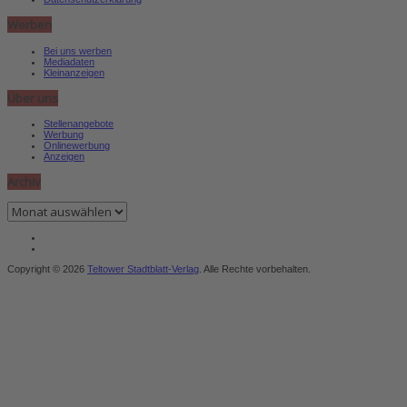
Werben
Bei uns werben
Mediadaten
Kleinanzeigen
Über uns
Stellenangebote
Werbung
Onlinewerbung
Anzeigen
Archiv
Archiv
Copyright © 2026
Teltower Stadtblatt-Verlag
. Alle Rechte vorbehalten.