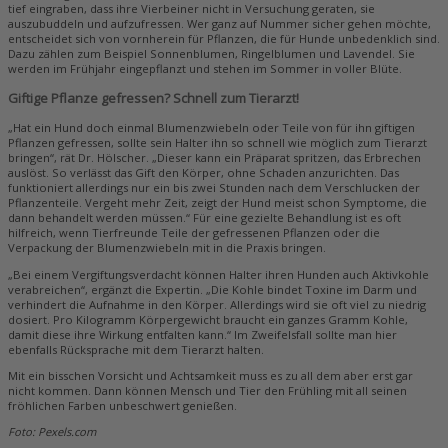
tief eingraben, dass ihre Vierbeiner nicht in Versuchung geraten, sie
auszubuddeln und aufzufressen. Wer ganz auf Nummer sicher gehen möchte,
entscheidet sich von vornherein für Pflanzen, die für Hunde unbedenklich sind.
Dazu zählen zum Beispiel Sonnenblumen, Ringelblumen und Lavendel. Sie
werden im Frühjahr eingepflanzt und stehen im Sommer in voller Blüte.
Giftige Pflanze gefressen? Schnell zum Tierarzt!
„Hat ein Hund doch einmal Blumenzwiebeln oder Teile von für ihn giftigen
Pflanzen gefressen, sollte sein Halter ihn so schnell wie möglich zum Tierarzt
bringen“, rät Dr. Hölscher. „Dieser kann ein Präparat spritzen, das Erbrechen
auslöst. So verlässt das Gift den Körper, ohne Schaden anzurichten. Das
funktioniert allerdings nur ein bis zwei Stunden nach dem Verschlucken der
Pflanzenteile. Vergeht mehr Zeit, zeigt der Hund meist schon Symptome, die
dann behandelt werden müssen.“ Für eine gezielte Behandlung ist es oft
hilfreich, wenn Tierfreunde Teile der gefressenen Pflanzen oder die
Verpackung der Blumenzwiebeln mit in die Praxis bringen.
„Bei einem Vergiftungsverdacht können Halter ihren Hunden auch Aktivkohle
verabreichen“, ergänzt die Expertin. „Die Kohle bindet Toxine im Darm und
verhindert die Aufnahme in den Körper. Allerdings wird sie oft viel zu niedrig
dosiert. Pro Kilogramm Körpergewicht braucht ein ganzes Gramm Kohle,
damit diese ihre Wirkung entfalten kann.“ Im Zweifelsfall sollte man hier
ebenfalls Rücksprache mit dem Tierarzt halten.
Mit ein bisschen Vorsicht und Achtsamkeit muss es zu all dem aber erst gar
nicht kommen. Dann können Mensch und Tier den Frühling mit all seinen
fröhlichen Farben unbeschwert genießen.
Foto: Pexels.com