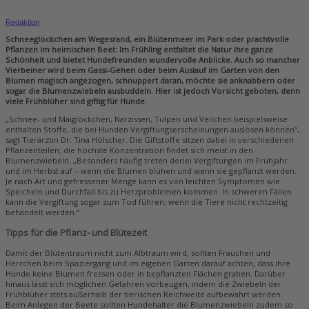
Redaktion
Schneeglöckchen am Wegesrand, ein Blütenmeer im Park oder prachtvolle
Pflanzen im heimischen Beet: Im Frühling entfaltet die Natur ihre ganze
Schönheit und bietet Hundefreunden wundervolle Anblicke. Auch so mancher
Vierbeiner wird beim Gassi-Gehen oder beim Auslauf im Garten von den
Blumen magisch angezogen, schnuppert daran, möchte sie anknabbern oder
sogar die Blumenzwiebeln ausbuddeln. Hier ist jedoch Vorsicht geboten, denn
viele Frühblüher sind giftig für Hunde.
„Schnee- und Maiglöckchen, Narzissen, Tulpen und Veilchen beispielsweise
enthalten Stoffe, die bei Hunden Vergiftungserscheinungen auslösen können“,
sagt Tierärztin Dr. Tina Hölscher. Die Giftstoffe sitzen dabei in verschiedenen
Pflanzenteilen; die höchste Konzentration findet sich meist in den
Blumenzwiebeln. „Besonders häufig treten derlei Vergiftungen im Frühjahr
und im Herbst auf – wenn die Blumen blühen und wenn sie gepflanzt werden.
Je nach Art und gefressener Menge kann es von leichten Symptomen wie
Speicheln und Durchfall bis zu Herzproblemen kommen. In schweren Fällen
kann die Vergiftung sogar zum Tod führen, wenn die Tiere nicht rechtzeitig
behandelt werden.“
Tipps für die Pflanz- und Blütezeit
Damit der Blütentraum nicht zum Albtraum wird, sollten Frauchen und
Herrchen beim Spaziergang und im eigenen Garten darauf achten, dass ihre
Hunde keine Blumen fressen oder in bepflanzten Flächen graben. Darüber
hinaus lässt sich möglichen Gefahren vorbeugen, indem die Zwiebeln der
Frühblüher stets außerhalb der tierischen Reichweite aufbewahrt werden.
Beim Anlegen der Beete sollten Hundehalter die Blumenzwiebeln zudem so