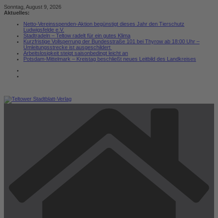
Zum
Sonntag, August 9, 2026
Inhalt
Aktuelles:
springen
Netto-Vereinsspenden-Aktion begünstigt dieses Jahr den Tierschutz
Ludwigsfelde e.V.
Stadtradeln – Teltow radelt für ein gutes Klima
Kurzfristige Vollsperrung der Bundesstraße 101 bei Thyrow ab 18:00 Uhr –
Umleitungsstrecke ist ausgeschildert
Arbeitslosigkeit steigt saisonbedingt leicht an
Potsdam-Mittelmark – Kreistag beschließt neues Leitbild des Landkreises