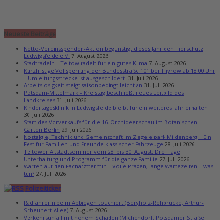
Neueste Beiträge
Netto-Vereinsspenden-Aktion begünstigt dieses Jahr den Tierschutz
Ludwigsfelde e.V.
7. August 2026
Stadtradeln – Teltow radelt für ein gutes Klima
7. August 2026
Kurzfristige Vollsperrung der Bundesstraße 101 bei Thyrow ab 18:00 Uhr
– Umleitungsstrecke ist ausgeschildert
31. Juli 2026
Arbeitslosigkeit steigt saisonbedingt leicht an
31. Juli 2026
Potsdam-Mittelmark – Kreistag beschließt neues Leitbild des
Landkreises
31. Juli 2026
Kindertagesklinik in Ludwigsfelde bleibt für ein weiteres Jahr erhalten
30. Juli 2026
Start des Vorverkaufs für die 16. Orchideenschau im Botanischen
Garten Berlin
29. Juli 2026
Nostalgie, Technik und Gemeinschaft im Ziegeleipark Mildenberg – Ein
Fest für Familien und Freunde klassischer Fahrzeuge
28. Juli 2026
Teltower Altstadtsommer vom 28. bis 30. August: Drei Tage
Unterhaltung und Programm für die ganze Familie
27. Juli 2026
Warten auf den Facharzttermin – Volle Praxen, lange Wartezeiten – was
tun?
27. Juli 2026
Polizeiticker
Radfahrerin beim Abbiegen touchiert (Bergholz-Rehbrücke, Arthur-
Scheunert-Allee)
7. August 2026
Verkehrsunfall mit hohem Schaden (Michendorf, Potsdamer Straße