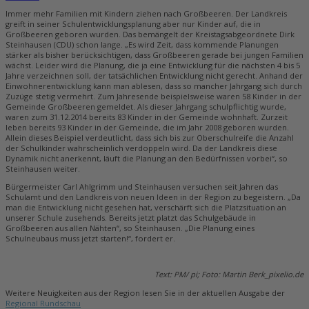
Immer mehr Familien mit Kindern ziehen nach Großbeeren. Der Landkreis
greift in seiner Schulentwicklungsplanung aber nur Kinder auf, die in
Großbeeren geboren wurden. Das bemängelt der Kreistagsabgeordnete Dirk
Steinhausen (CDU) schon lange. „Es wird Zeit, dass kommende Planungen
stärker als bisher berücksichtigen, dass Großbeeren gerade bei jungen Familien
wächst. Leider wird die Planung, die ja eine Entwicklung für die nächsten 4 bis 5
Jahre verzeichnen soll, der tatsächlichen Entwicklung nicht gerecht. Anhand der
Einwohnerentwicklung kann man ablesen, dass so mancher Jahrgang sich durch
Zuzüge stetig vermehrt. Zum Jahresende beispielsweise waren 58 Kinder in der
Gemeinde Großbeeren gemeldet. Als dieser Jahrgang schulpflichtig wurde,
waren zum 31.12.2014 bereits 83 Kinder in der Gemeinde wohnhaft. Zurzeit
leben bereits 93 Kinder in der Gemeinde, die im Jahr 2008 geboren wurden.
Allein dieses Beispiel verdeutlicht, dass sich bis zur Oberschulreife die Anzahl
der Schulkinder wahrscheinlich verdoppeln wird. Da der Landkreis diese
Dynamik nicht anerkennt, läuft die Planung an den Bedürfnissen vorbei“, so
Steinhausen weiter.
Bürgermeister Carl Ahlgrimm und Steinhausen versuchen seit Jahren das
Schulamt und den Landkreis von neuen Ideen in der Region zu begeistern. „Da
man die Entwicklung nicht gesehen hat, verschärft sich die Platzsituation an
unserer Schule zusehends. Bereits jetzt platzt das Schulgebäude in
Großbeeren aus allen Nähten“, so Steinhausen. „Die Planung eines
Schulneubaus muss jetzt starten!“, fordert er.
Text: PM/ pi; Foto: Martin Berk_pixelio.de
Weitere Neuigkeiten aus der Region lesen Sie in der aktuellen Ausgabe der
Regional Rundschau