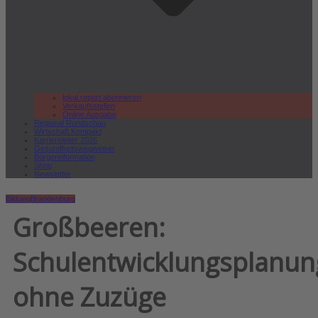
lokal.report abonnieren
Verkaufsstellen
Online Ausgabe
Regional Rundschau
Wirtschaft.Kompakt
Karriereleiter 2026
Gesundheitswegweiser
Bürgerinformation
Shop
Newsletter
Bildung
Brandenburg
Großbeeren:
Schulentwicklungsplanun
ohne Zuzüge