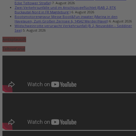
Ecke Teltower Straße)
7. August 2026
Zwei Verkehrsunfälle und im Anschluss geflüchtet (BAB 2, RTK
Buckautal-Nord in FR Magdeburg )
6. August 2026
Bootsmotorengravur Messe Boot&Fun inwater (Marina in den
Havelauen, Zum Großen Zernsee 6, 14542 Werder/Havel)
6. August 2026
Wildschweinrotte verursacht Verkehrsunfall (B 2, Neuseddin – Seddiner
See)
5. August 2026
Amtsplausch
TeltowKanal