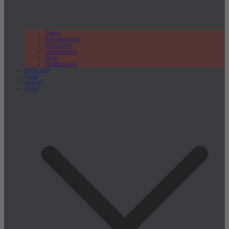
Teltow
Kleinmachnow
Stahnsdorf
Ludwigsfelde
Berlin
Brandenburg
Wirtschaft
Politik
Bildung
Kultur