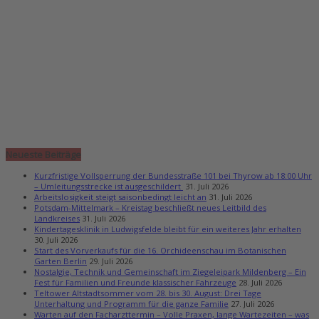
Neueste Beiträge
Kurzfristige Vollsperrung der Bundesstraße 101 bei Thyrow ab 18:00 Uhr
– Umleitungsstrecke ist ausgeschildert
31. Juli 2026
Arbeitslosigkeit steigt saisonbedingt leicht an
31. Juli 2026
Potsdam-Mittelmark – Kreistag beschließt neues Leitbild des
Landkreises
31. Juli 2026
Kindertagesklinik in Ludwigsfelde bleibt für ein weiteres Jahr erhalten
30. Juli 2026
Start des Vorverkaufs für die 16. Orchideenschau im Botanischen
Garten Berlin
29. Juli 2026
Nostalgie, Technik und Gemeinschaft im Ziegeleipark Mildenberg – Ein
Fest für Familien und Freunde klassischer Fahrzeuge
28. Juli 2026
Teltower Altstadtsommer vom 28. bis 30. August: Drei Tage
Unterhaltung und Programm für die ganze Familie
27. Juli 2026
Warten auf den Facharzttermin – Volle Praxen, lange Wartezeiten – was