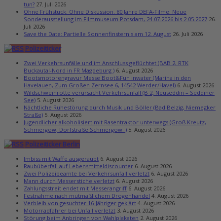
tun?
27. Juli 2026
Ohne Frühstück. Ohne Diskussion. 80 Jahre DEFA-Filme: Neue
Sonderausstellung im Filmmuseum Potsdam, 24.07.2026 bis 2.05.2027
26.
Juli 2026
Save the Date: Partielle Sonnenfinsternis am 12. August
26. Juli 2026
Polizeiticker
Zwei Verkehrsunfälle und im Anschluss geflüchtet (BAB 2, RTK
Buckautal-Nord in FR Magdeburg )
6. August 2026
Bootsmotorengravur Messe Boot&Fun inwater (Marina in den
Havelauen, Zum Großen Zernsee 6, 14542 Werder/Havel)
6. August 2026
Wildschweinrotte verursacht Verkehrsunfall (B 2, Neuseddin – Seddiner
See)
5. August 2026
Nächtliche Ruhestörung durch Musik und Böller (Bad Belzig, Niemegker
Straße)
5. August 2026
Jugendlicher alkoholisiert mit Rasentraktor unterwegs (Groß Kreutz,
Schmergow, Dorfstraße Schmergow )
5. August 2026
Polizeiticker Berlin
Imbiss mit Waffe ausgeraubt
6. August 2026
Raubüberfall auf Lebensmitteldiscounter
6. August 2026
Zwei Polizeibeamte bei Verkehrsunfall verletzt
6. August 2026
Mann durch Messerstiche verletzt
6. August 2026
Zahlungsstreit endet mit Messerangriff
6. August 2026
Festnahme nach mutmaßlichem Drogenhandel
4. August 2026
Verbleib von gesuchter 16-Jähriger geklärt
4. August 2026
Motorradfahrer bei Unfall verletzt
3. August 2026
Störung beim Anbringen von Wahlplakaten
2. August 2026