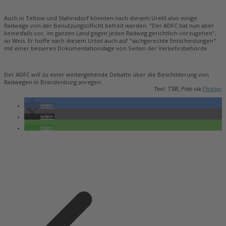
Auch in Teltow und Stahnsdorf könnten nach diesem Uretil also einige
Radwege von der Benutzungsoflicht befreit werden. "Der ADFC hat nun aber
keinesfalls vor, im ganzen Land gegen jeden Radweg gerichtlich vorzugehen",
so Weis. Er hoffe nach diesem Urteil auch auf "sachgerechte Entscheidungen"
mit einer besseren Dokumentationslage von Seiten der Verkehrsbehörde.
Der ADFC will zu einer weitergehende Debatte über die Beschilderung von
Radwegen in Brandenburg anregen.
Text: TSB, Foto via
Pixabay
teilen
teilen
teilen