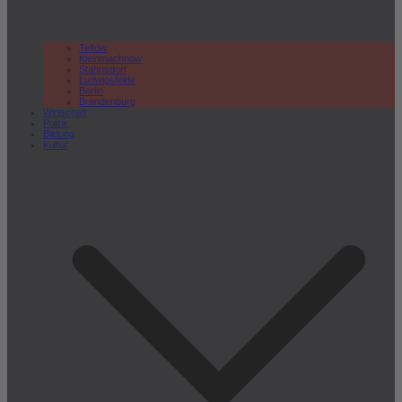
Teltow
Kleinmachnow
Stahnsdorf
Ludwigsfelde
Berlin
Brandenburg
Wirtschaft
Politik
Bildung
Kultur