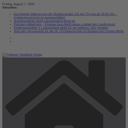
Zum
Freitag, August 7, 2026
Inhalt
Aktuelles:
springen
Kurzfristige Vollsperrung der Bundesstraße 101 bei Thyrow ab 18:00 Uhr –
Umleitungsstrecke ist ausgeschildert
Arbeitslosigkeit steigt saisonbedingt leicht an
Potsdam-Mittelmark – Kreistag beschließt neues Leitbild des Landkreises
Kindertagesklinik in Ludwigsfelde bleibt für ein weiteres Jahr erhalten
Start des Vorverkaufs für die 16. Orchideenschau im Botanischen Garten Berlin