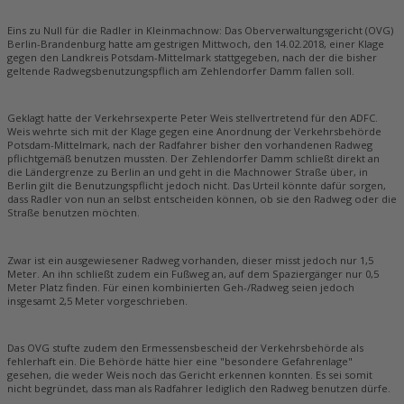
Eins zu Null für die Radler in Kleinmachnow: Das Oberverwaltungsgericht (OVG)
Berlin-Brandenburg hatte am gestrigen Mittwoch, den 14.02.2018, einer Klage
gegen den Landkreis Potsdam-Mittelmark stattgegeben, nach der die bisher
geltende Radwegsbenutzungspflich am Zehlendorfer Damm fallen soll.
Geklagt hatte der Verkehrsexperte Peter Weis stellvertretend für den ADFC.
Weis wehrte sich mit der Klage gegen eine Anordnung der Verkehrsbehörde
Potsdam-Mittelmark, nach der Radfahrer bisher den vorhandenen Radweg
pflichtgemäß benutzen mussten. Der Zehlendorfer Damm schließt direkt an
die Ländergrenze zu Berlin an und geht in die Machnower Straße über, in
Berlin gilt die Benutzungspflicht jedoch nicht. Das Urteil könnte dafür sorgen,
dass Radler von nun an selbst entscheiden können, ob sie den Radweg oder die
Straße benutzen möchten.
Zwar ist ein ausgewiesener Radweg vorhanden, dieser misst jedoch nur 1,5
Meter. An ihn schließt zudem ein Fußweg an, auf dem Spaziergänger nur 0,5
Meter Platz finden. Für einen kombinierten Geh-/Radweg seien jedoch
insgesamt 2,5 Meter vorgeschrieben.
Das OVG stufte zudem den Ermessensbescheid der Verkehrsbehörde als
fehlerhaft ein. Die Behörde hätte hier eine "besondere Gefahrenlage"
gesehen, die weder Weis noch das Gericht erkennen konnten. Es sei somit
nicht begründet, dass man als Radfahrer lediglich den Radweg benutzen dürfe.