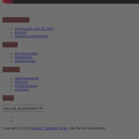
Informationen
Impressum nach §5 DDG
Kontakt
Datenschutzerklärung
Werben
Bei uns werben
Mediadaten
Kleinanzeigen
Über uns
Stellenangebote
Werbung
Onlinewerbung
Anzeigen
Archiv
Archiv
Copyright © 2026
Teltower Stadtblatt-Verlag
. Alle Rechte vorbehalten.