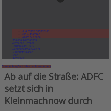
lokal.report abonnieren
Verkaufsstellen
Online Ausgabe
Regional Rundschau
Wirtschaft.Kompakt
Karriereleiter 2026
Gesundheitswegweiser
Bürgerinformation
Shop
Newsletter
Brandenburg
Berlin
Kleinmachnow
Verkehr
Ab auf die Straße: ADFC
setzt sich in
Kleinmachnow durch