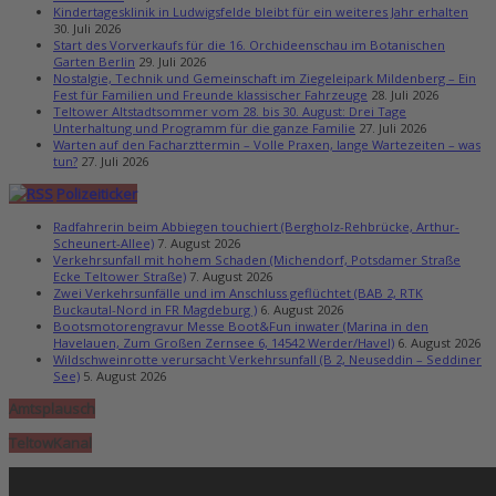
Kindertagesklinik in Ludwigsfelde bleibt für ein weiteres Jahr erhalten
30. Juli 2026
Start des Vorverkaufs für die 16. Orchideenschau im Botanischen
Garten Berlin
29. Juli 2026
Nostalgie, Technik und Gemeinschaft im Ziegeleipark Mildenberg – Ein
Fest für Familien und Freunde klassischer Fahrzeuge
28. Juli 2026
Teltower Altstadtsommer vom 28. bis 30. August: Drei Tage
Unterhaltung und Programm für die ganze Familie
27. Juli 2026
Warten auf den Facharzttermin – Volle Praxen, lange Wartezeiten – was
tun?
27. Juli 2026
Polizeiticker
Radfahrerin beim Abbiegen touchiert (Bergholz-Rehbrücke, Arthur-
Scheunert-Allee)
7. August 2026
Verkehrsunfall mit hohem Schaden (Michendorf, Potsdamer Straße
Ecke Teltower Straße)
7. August 2026
Zwei Verkehrsunfälle und im Anschluss geflüchtet (BAB 2, RTK
Buckautal-Nord in FR Magdeburg )
6. August 2026
Bootsmotorengravur Messe Boot&Fun inwater (Marina in den
Havelauen, Zum Großen Zernsee 6, 14542 Werder/Havel)
6. August 2026
Wildschweinrotte verursacht Verkehrsunfall (B 2, Neuseddin – Seddiner
See)
5. August 2026
Amtsplausch
TeltowKanal