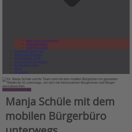
lokal.report abonnieren
Verkaufsstellen
Online Ausgabe
Regional Rundschau
Wirtschaft.Kompakt
Karriereleiter 2026
Gesundheitswegweiser
Bürgerinformation
Shop
Newsletter
Kleinmachnow
Politik
Manja Schüle mit dem
mobilen Bürgerbüro
unterwegs