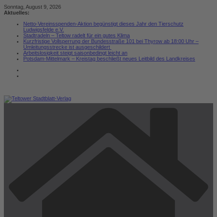
Zum
Sonntag, August 9, 2026
Inhalt
Aktuelles:
springen
Netto-Vereinsspenden-Aktion begünstigt dieses Jahr den Tierschutz
Ludwigsfelde e.V.
Stadtradeln – Teltow radelt für ein gutes Klima
Kurzfristige Vollsperrung der Bundesstraße 101 bei Thyrow ab 18:00 Uhr –
Umleitungsstrecke ist ausgeschildert
Arbeitslosigkeit steigt saisonbedingt leicht an
Potsdam-Mittelmark – Kreistag beschließt neues Leitbild des Landkreises