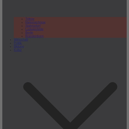
Teltow
Kleinmachnow
Stahnsdorf
Ludwigsfelde
Berlin
Brandenburg
Wirtschaft
Politik
Bildung
Kultur