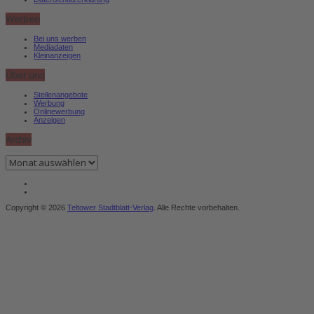
Werben
Bei uns werben
Mediadaten
Kleinanzeigen
Über uns
Stellenangebote
Werbung
Onlinewerbung
Anzeigen
Archiv
Archiv
Copyright © 2026
Teltower Stadtblatt-Verlag
. Alle Rechte vorbehalten.