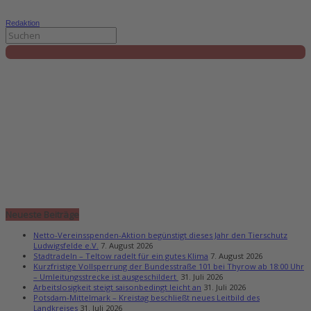
Redaktion
Neueste Beiträge
Netto-Vereinsspenden-Aktion begünstigt dieses Jahr den Tierschutz
Ludwigsfelde e.V.
7. August 2026
Stadtradeln – Teltow radelt für ein gutes Klima
7. August 2026
Kurzfristige Vollsperrung der Bundesstraße 101 bei Thyrow ab 18:00 Uhr
– Umleitungsstrecke ist ausgeschildert
31. Juli 2026
Arbeitslosigkeit steigt saisonbedingt leicht an
31. Juli 2026
Potsdam-Mittelmark – Kreistag beschließt neues Leitbild des
Landkreises
31. Juli 2026