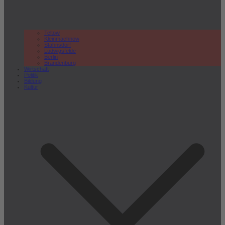
Teltow
Kleinmachnow
Stahnsdorf
Ludwigsfelde
Berlin
Brandenburg
Wirtschaft
Politik
Bildung
Kultur