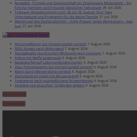
Nostalgie, Technik und Gemeinschaft im Ziegeleipark Mildenberg – Ein
Fest für Familien und Freunde klassischer Fahrzeuge
28. Juli 2026
Teltower Altstadtsommer vom 28. bis 30. August: Drei Tage
Unterhaltung und Programm für die ganze Familie
27. Juli 2026
Warten auf den Facharzttermin – Volle Praxen, lange Wartezeiten – was
tun?
27. Juli 2026
Polizeiticker Berlin
Motorradfahrer bei Verkehrsunfall verletzt
7. August 2026
DEIG-Einsatz nach Widerstand
7. August 2026
Spezialkräfte durchsuchen Wohnung nach Schüssen
7. August 2026
Imbiss mit Waffe ausgeraubt
6. August 2026
Raubüberfall auf Lebensmitteldiscounter
6. August 2026
Zwei Polizeibeamte bei Verkehrsunfall verletzt
6. August 2026
Mann durch Messerstiche verletzt
6. August 2026
Zahlungsstreit endet mit Messerangriff
6. August 2026
Festnahme nach mutmaßlichem Drogenhandel
4. August 2026
Verbleib von gesuchter 16-Jähriger geklärt
4. August 2026
Amtsplausch
TeltowKanal