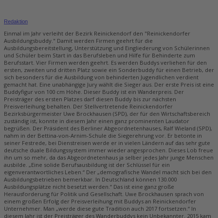
Redaktion
Einmal im Jahr verleiht der Bezirk Reinickendorf den "Reinickendorfer
Ausbildungsbuddy." Damit werden Firmen geehrt für die
Ausbildungsbereitstellung, Unterstützung und Eingliederung von Schülerinnen
und Schüler beim Start in das Berufsleben und Hilfe für Behinderte zum
Berufsstart. Vier Firmen werden geehrt. Es werden Buddys verliehen für den
ersten, zweiten und dritten Platz sowie ein Sonderbuddy für einen Betrieb, der
sich besonders für die Ausbildung von behinderten Jugendlichen verdient
gemacht hat. Eine unabhängige Jury wählt die Sieger aus. Der erste Preis ist eine
Buddyfigur von 100 cm Höhe. Dieser Buddy ist ein Wanderpreis. Der
Preisträger des ersten Platzes darf diesen Buddy bis zur nächsten
Preisverleihung behalten. Der Stellvertretende Reinickendorfer
Bezirksbürgermeister Uwe Brockhausen (SPD), der für den Wirtschaftsbereich
zuständig ist, konnte in diesem Jahr einen ganz prominenten Laudator
begrüßen. Der Präsident des Berliner Abgeordnetenhauses, Ralf Wieland (SPD),
nahm in der Bettina-von-Arnim-Schule die Siegerehrung vor. Er betonte in
seiner Festrede, bei Dienstreisen werde er in vielen Ländern auf das sehr gute
deutsche duale Bildungssystem immer wieder angesprochen. Dieses Lob freue
ihn um so mehr, da das Abgeordnetenhaus ja selber jedes Jahr junge Menschen
ausbilde. „Eine solide Berufsausbildung ist der Schlüssel für ein
eigenverantwortliches Leben.“ Der „demografische Wandel macht sich bei den
Ausbildungsbetrieben bemerkbar. In Deutschland können 130.000
Ausbildungsplätze nicht besetzt werden.“ Das ist eine ganz große
Herausforderung für Politik und Gesellschaft. Uwe Brockhausen sprach von
einem großen Erfolg der Preisverleihung mit Buddys an Reinickendorfer
Unternehmer. Man „werde diese gute Tradition auch 2017 fortsetzen.“ In
diesem Jahr ist der Preisträger des Wanderbuddys kein Unbekannter. 2015 kam