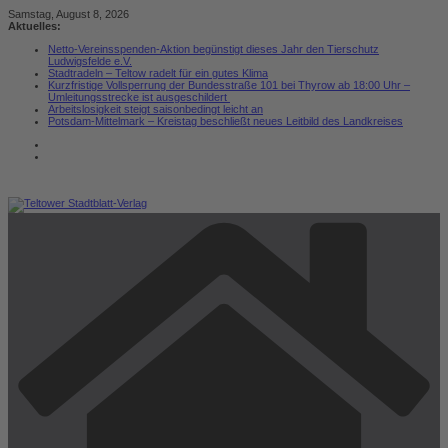
Zum
Samstag, August 8, 2026
Inhalt
Aktuelles:
springen
Netto-Vereinsspenden-Aktion begünstigt dieses Jahr den Tierschutz
Ludwigsfelde e.V.
Stadtradeln – Teltow radelt für ein gutes Klima
Kurzfristige Vollsperrung der Bundesstraße 101 bei Thyrow ab 18:00 Uhr –
Umleitungsstrecke ist ausgeschildert
Arbeitslosigkeit steigt saisonbedingt leicht an
Potsdam-Mittelmark – Kreistag beschließt neues Leitbild des Landkreises