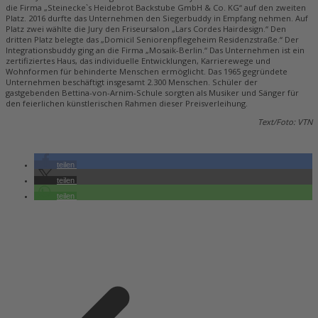
die Firma „Steinecke`s Heidebrot Backstube GmbH & Co. KG“ auf den zweiten
Platz. 2016 durfte das Unternehmen den Siegerbuddy in Empfang nehmen. Auf
Platz zwei wählte die Jury den Friseursalon „Lars Cordes Hairdesign.“ Den
dritten Platz belegte das „Domicil Seniorenpflegeheim Residenzstraße.“ Der
Integrationsbuddy ging an die Firma „Mosaik-Berlin.“ Das Unternehmen ist ein
zertifiziertes Haus, das individuelle Entwicklungen, Karrierewege und
Wohnformen für behinderte Menschen ermöglicht. Das 1965 gegründete
Unternehmen beschäftigt insgesamt 2.300 Menschen. Schüler der
gastgebenden Bettina-von-Arnim-Schule sorgten als Musiker und Sänger für
den feierlichen künstlerischen Rahmen dieser Preisverleihung.
Text/Foto: VTN
teilen
teilen
teilen