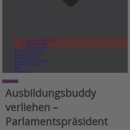
lokal.report abonnieren
Verkaufsstellen
Online Ausgabe
Regional Rundschau
Wirtschaft.Kompakt
Karriereleiter 2026
Gesundheitswegweiser
Bürgerinformation
Shop
Newsletter
Berlin
Politik
Ausbildungsbuddy
verliehen –
Parlamentspräsident