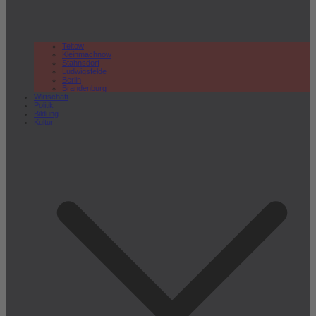
Teltow
Kleinmachnow
Stahnsdorf
Ludwigsfelde
Berlin
Brandenburg
Wirtschaft
Politik
Bildung
Kultur