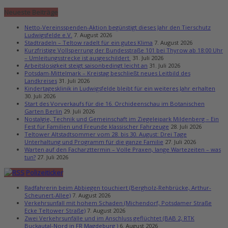
Neueste Beiträge
Netto-Vereinsspenden-Aktion begünstigt dieses Jahr den Tierschutz
Ludwigsfelde e.V.
7. August 2026
Stadtradeln – Teltow radelt für ein gutes Klima
7. August 2026
Kurzfristige Vollsperrung der Bundesstraße 101 bei Thyrow ab 18:00 Uhr
– Umleitungsstrecke ist ausgeschildert
31. Juli 2026
Arbeitslosigkeit steigt saisonbedingt leicht an
31. Juli 2026
Potsdam-Mittelmark – Kreistag beschließt neues Leitbild des
Landkreises
31. Juli 2026
Kindertagesklinik in Ludwigsfelde bleibt für ein weiteres Jahr erhalten
30. Juli 2026
Start des Vorverkaufs für die 16. Orchideenschau im Botanischen
Garten Berlin
29. Juli 2026
Nostalgie, Technik und Gemeinschaft im Ziegeleipark Mildenberg – Ein
Fest für Familien und Freunde klassischer Fahrzeuge
28. Juli 2026
Teltower Altstadtsommer vom 28. bis 30. August: Drei Tage
Unterhaltung und Programm für die ganze Familie
27. Juli 2026
Warten auf den Facharzttermin – Volle Praxen, lange Wartezeiten – was
tun?
27. Juli 2026
Polizeiticker
Radfahrerin beim Abbiegen touchiert (Bergholz-Rehbrücke, Arthur-
Scheunert-Allee)
7. August 2026
Verkehrsunfall mit hohem Schaden (Michendorf, Potsdamer Straße
Ecke Teltower Straße)
7. August 2026
Zwei Verkehrsunfälle und im Anschluss geflüchtet (BAB 2, RTK
Buckautal-Nord in FR Magdeburg )
6. August 2026