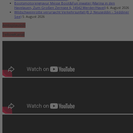
Bootsmotorengravur Messe Boot&Fun inwater (Marina in den
Havelauen, Zum Großen Zernsee 6, 14542 Werder/Havel)
6. August 2026
Wildschweinrotte verursacht Verkehrsunfall (B 2, Neuseddin – Seddiner
See)
5. August 2026
Amtsplausch
TeltowKanal