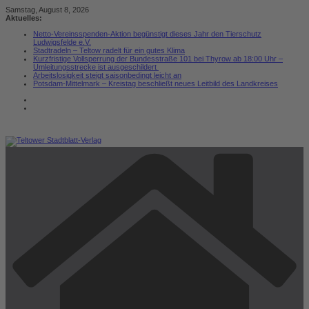
Zum
Samstag, August 8, 2026
Inhalt
Aktuelles:
springen
Netto-Vereinsspenden-Aktion begünstigt dieses Jahr den Tierschutz
Ludwigsfelde e.V.
Stadtradeln – Teltow radelt für ein gutes Klima
Kurzfristige Vollsperrung der Bundesstraße 101 bei Thyrow ab 18:00 Uhr –
Umleitungsstrecke ist ausgeschildert
Arbeitslosigkeit steigt saisonbedingt leicht an
Potsdam-Mittelmark – Kreistag beschließt neues Leitbild des Landkreises