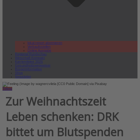
lokal.report abonnieren
Verkaufsstellen
Online Ausgabe
Regional Rundschau
Wirtschaft.Kompakt
Karriereleiter 2026
Gesundheitswegweiser
Bürgerinformation
Shop
Newsletter
Teltow
Zur Weihnachtszeit
Leben schenken: DRK
bittet um Blutspenden