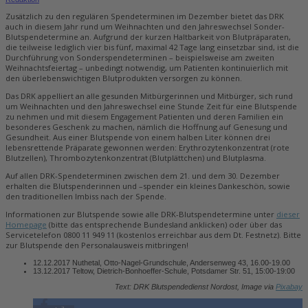
Zusätzlich zu den regulären Spendeterminen im Dezember bietet das DRK
auch in diesem Jahr rund um Weihnachten und den Jahreswechsel Sonder-
Blutspendetermine an. Aufgrund der kurzen Haltbarkeit von Blutpräparaten,
die teilweise lediglich vier bis fünf, maximal 42 Tage lang einsetzbar sind, ist die
Durchführung von Sonderspendeterminen – beispielsweise am zweiten
Weihnachtsfeiertag – unbedingt notwendig, um Patienten kontinuierlich mit
den überlebenswichtigen Blutprodukten versorgen zu können.
Das DRK appelliert an alle gesunden Mitbürgerinnen und Mitbürger, sich rund
um Weihnachten und den Jahreswechsel eine Stunde Zeit für eine Blutspende
zu nehmen und mit diesem Engagement Patienten und deren Familien ein
besonderes Geschenk zu machen, nämlich die Hoffnung auf Genesung und
Gesundheit. Aus einer Blutspende von einem halben Liter können drei
lebensrettende Präparate gewonnen werden: Erythrozytenkonzentrat (rote
Blutzellen), Thrombozytenkonzentrat (Blutplättchen) und Blutplasma.
Auf allen DRK-Spendeterminen zwischen dem 21. und dem 30. Dezember
erhalten die Blutspenderinnen und –spender ein kleines Dankeschön, sowie
den traditionellen Imbiss nach der Spende.
Informationen zur Blutspende sowie alle DRK-Blutspendetermine unter
dieser
Homepage
(bitte das entsprechende Bundesland anklicken) oder über das
Servicetelefon 0800 11 949 11 (kostenlos erreichbar aus dem Dt. Festnetz). Bitte
zur Blutspende den Personalausweis mitbringen!
12.12.2017 Nuthetal, Otto-Nagel-Grundschule, Andersenweg 43, 16.00-19.00
13.12.2017 Teltow, Dietrich-Bonhoeffer-Schule, Potsdamer Str. 51, 15:00-19:00
Text: DRK Blutspendedienst Nordost, Image via
Pixabay