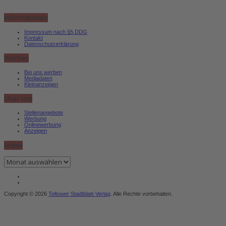
Informationen
Impressum nach §5 DDG
Kontakt
Datenschutzerklärung
Werben
Bei uns werben
Mediadaten
Kleinanzeigen
Über uns
Stellenangebote
Werbung
Onlinewerbung
Anzeigen
Archiv
Archiv
Copyright © 2026
Teltower Stadtblatt-Verlag
. Alle Rechte vorbehalten.