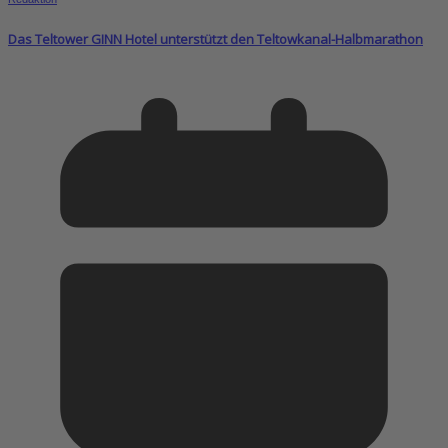
Das Teltower GINN Hotel unterstützt den Teltowkanal-Halbmarathon