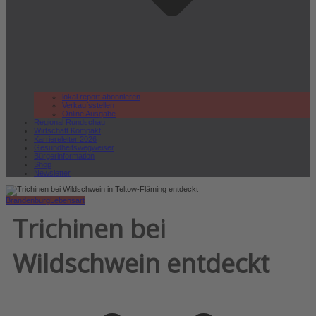
lokal.report abonnieren
Verkaufsstellen
Online Ausgabe
Regional Rundschau
Wirtschaft.Kompakt
Karriereleiter 2026
Gesundheitswegweiser
Bürgerinformation
Shop
Newsletter
Brandenburg
Lebensart
Trichinen bei
Wildschwein entdeckt