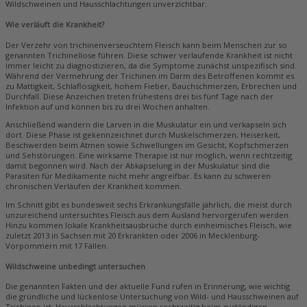
Wildschweinen und Hausschlachtungen unverzichtbar.
Wie verläuft die Krankheit?
Der Verzehr von trichinenverseuchtem Fleisch kann beim Menschen zur so
genannten Trichinellose führen. Diese schwer verlaufende Krankheit ist nicht
immer leicht zu diagnostizieren, da die Symptome zunächst unspezifisch sind.
Während der Vermehrung der Trichinen im Darm des Betroffenen kommt es
zu Mattigkeit, Schlaflosigkeit, hohem Fieber, Bauchschmerzen, Erbrechen und
Durchfall. Diese Anzeichen treten frühestens drei bis fünf Tage nach der
Infektion auf und können bis zu drei Wochen anhalten.
Anschließend wandern die Larven in die Muskulatur ein und verkapseln sich
dort. Diese Phase ist gekennzeichnet durch Muskelschmerzen, Heiserkeit,
Beschwerden beim Atmen sowie Schwellungen im Gesicht, Kopfschmerzen
und Sehstörungen. Eine wirksame Therapie ist nur möglich, wenn rechtzeitig
damit begonnen wird. Nach der Abkapselung in der Muskulatur sind die
Parasiten für Medikamente nicht mehr angreifbar. Es kann zu schweren
chronischen Verläufen der Krankheit kommen.
Im Schnitt gibt es bundesweit sechs Erkrankungsfälle jährlich, die meist durch
unzureichend untersuchtes Fleisch aus dem Ausland hervorgerufen werden.
Hinzu kommen lokale Krankheitsausbrüche durch einheimisches Fleisch, wie
zuletzt 2013 in Sachsen mit 20 Erkrankten oder 2006 in Mecklenburg-
Vorpommern mit 17 Fällen.
Wildschweine unbedingt untersuchen
Die genannten Fakten und der aktuelle Fund rufen in Erinnerung, wie wichtig
die gründliche und lückenlose Untersuchung von Wild- und Hausschweinen auf
Trichinen ist. Hausschlachtungen müssen rechtzeitig beim zuständigen