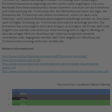
Fleischbeschautierarzt angezeigt werden (siehe unten angefügter Link zum
Merkblatt Fleischbeschaubezirke). Dieser kümmert sich auch um die Entnahme
und Untersuchung der Trichinenprobe. Bei Wildschweinen kann der Jäger die
Entnahme der Trichinenprobe selbst vornehmen, sofern er dazu vom
Veterinär- und Lebensmittelüberwachungsamt beauftragt worden ist. Dies kann
nach erfolgter Schulung zur Trichinenprobennahme beantragt werden. Die
Entnahme hat unverzüglich nach dem Erlegen zu erfolgen, die Probe darf nicht
eingefroren werden und ist bis zur Untersuchung kühl zu lagern. Wichtig ist,
dass das erlegte Wild vor Abschluss der Untersuchung nicht zerwirkt,
verarbeitet oder abgegeben werden darf. Eine Abgabe vor Abschluss der
Trichinenuntersuchung stellt eine Straftat dar.
Weitere Informationen:
http://www.teltow-flaeming.de/pages/pdf/?filename=merkblatt-
fleischbeschaubezirke-tf.pdf
http://www.teltow-flaeming.de/de/dateien/pdf/merkblatt-beauftragung-
jaeger.pdf
http://www.teltow-flaeming.de/de/dateien/pdf/merkblatt-trichinienproben.pdf
Text und Foto: Landkreis Teltow-Fläming
teilen
teilen
teilen