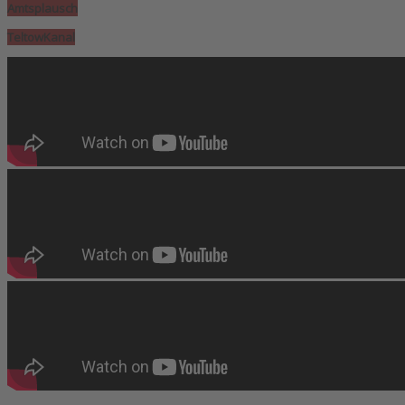
Amtsplausch
TeltowKanal