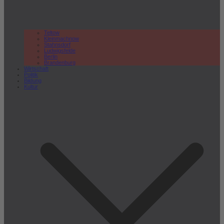
Teltow
Kleinmachnow
Stahnsdorf
Ludwigsfelde
Berlin
Brandenburg
Wirtschaft
Politik
Bildung
Kultur