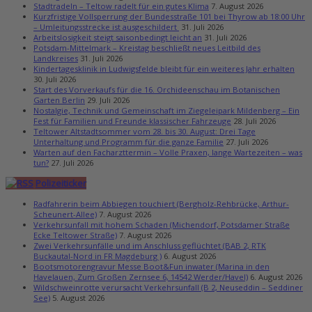
Stadtradeln – Teltow radelt für ein gutes Klima
7. August 2026
Kurzfristige Vollsperrung der Bundesstraße 101 bei Thyrow ab 18:00 Uhr
– Umleitungsstrecke ist ausgeschildert
31. Juli 2026
Arbeitslosigkeit steigt saisonbedingt leicht an
31. Juli 2026
Potsdam-Mittelmark – Kreistag beschließt neues Leitbild des
Landkreises
31. Juli 2026
Kindertagesklinik in Ludwigsfelde bleibt für ein weiteres Jahr erhalten
30. Juli 2026
Start des Vorverkaufs für die 16. Orchideenschau im Botanischen
Garten Berlin
29. Juli 2026
Nostalgie, Technik und Gemeinschaft im Ziegeleipark Mildenberg – Ein
Fest für Familien und Freunde klassischer Fahrzeuge
28. Juli 2026
Teltower Altstadtsommer vom 28. bis 30. August: Drei Tage
Unterhaltung und Programm für die ganze Familie
27. Juli 2026
Warten auf den Facharzttermin – Volle Praxen, lange Wartezeiten – was
tun?
27. Juli 2026
Polizeiticker
Radfahrerin beim Abbiegen touchiert (Bergholz-Rehbrücke, Arthur-
Scheunert-Allee)
7. August 2026
Verkehrsunfall mit hohem Schaden (Michendorf, Potsdamer Straße
Ecke Teltower Straße)
7. August 2026
Zwei Verkehrsunfälle und im Anschluss geflüchtet (BAB 2, RTK
Buckautal-Nord in FR Magdeburg )
6. August 2026
Bootsmotorengravur Messe Boot&Fun inwater (Marina in den
Havelauen, Zum Großen Zernsee 6, 14542 Werder/Havel)
6. August 2026
Wildschweinrotte verursacht Verkehrsunfall (B 2, Neuseddin – Seddiner
See)
5. August 2026