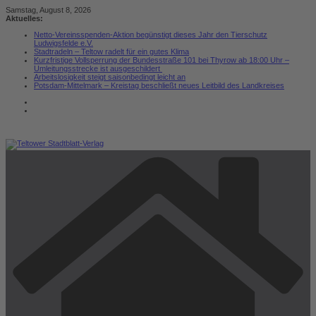
Zum
Samstag, August 8, 2026
Inhalt
Aktuelles:
springen
Netto-Vereinsspenden-Aktion begünstigt dieses Jahr den Tierschutz
Ludwigsfelde e.V.
Stadtradeln – Teltow radelt für ein gutes Klima
Kurzfristige Vollsperrung der Bundesstraße 101 bei Thyrow ab 18:00 Uhr –
Umleitungsstrecke ist ausgeschildert
Arbeitslosigkeit steigt saisonbedingt leicht an
Potsdam-Mittelmark – Kreistag beschließt neues Leitbild des Landkreises