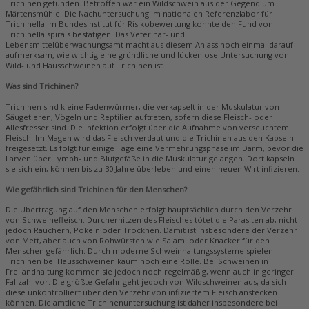
Trichinen gefunden. Betroffen war ein Wildschwein aus der Gegend um
Märtensmühle. Die Nachuntersuchung im nationalen Referenzlabor für
Trichinella im Bundesinstitut für Risikobewertung konnte den Fund von
Trichinella spirals bestätigen. Das Veterinär- und
Lebensmittelüberwachungsamt macht aus diesem Anlass noch einmal darauf
aufmerksam, wie wichtig eine gründliche und lückenlose Untersuchung von
Wild- und Hausschweinen auf Trichinen ist.
Was sind Trichinen?
Trichinen sind kleine Fadenwürmer, die verkapselt in der Muskulatur von
Säugetieren, Vögeln und Reptilien auftreten, sofern diese Fleisch- oder
Allesfresser sind. Die Infektion erfolgt über die Aufnahme von verseuchtem
Fleisch. Im Magen wird das Fleisch verdaut und die Trichinen aus den Kapseln
freigesetzt. Es folgt für einige Tage eine Vermehrungsphase im Darm, bevor die
Larven über Lymph- und Blutgefäße in die Muskulatur gelangen. Dort kapseln
sie sich ein, können bis zu 30 Jahre überleben und einen neuen Wirt infizieren.
Wie gefährlich sind Trichinen für den Menschen?
Die Übertragung auf den Menschen erfolgt hauptsächlich durch den Verzehr
von Schweinefleisch. Durcherhitzen des Fleisches tötet die Parasiten ab, nicht
jedoch Räuchern, Pökeln oder Trocknen. Damit ist insbesondere der Verzehr
von Mett, aber auch von Rohwürsten wie Salami oder Knacker für den
Menschen gefährlich. Durch moderne Schweinhaltungssysteme spielen
Trichinen bei Hausschweinen kaum noch eine Rolle. Bei Schweinen in
Freilandhaltung kommen sie jedoch noch regelmäßig, wenn auch in geringer
Fallzahl vor. Die größte Gefahr geht jedoch von Wildschweinen aus, da sich
diese unkontrolliert über den Verzehr von infiziertem Fleisch anstecken
können. Die amtliche Trichinenuntersuchung ist daher insbesondere bei