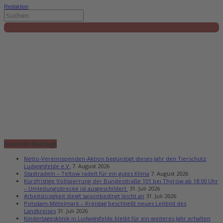
Redaktion
Neueste Beiträge
Netto-Vereinsspenden-Aktion begünstigt dieses Jahr den Tierschutz
Ludwigsfelde e.V.
7. August 2026
Stadtradeln – Teltow radelt für ein gutes Klima
7. August 2026
Kurzfristige Vollsperrung der Bundesstraße 101 bei Thyrow ab 18:00 Uhr
– Umleitungsstrecke ist ausgeschildert
31. Juli 2026
Arbeitslosigkeit steigt saisonbedingt leicht an
31. Juli 2026
Potsdam-Mittelmark – Kreistag beschließt neues Leitbild des
Landkreises
31. Juli 2026
Kindertagesklinik in Ludwigsfelde bleibt für ein weiteres Jahr erhalten