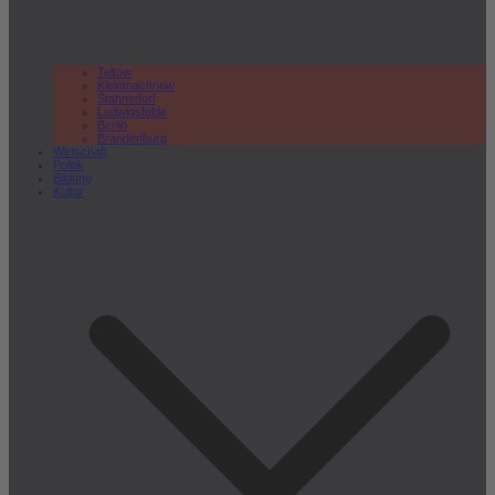
Teltow
Kleinmachnow
Stahnsdorf
Ludwigsfelde
Berlin
Brandenburg
Wirtschaft
Politik
Bildung
Kultur