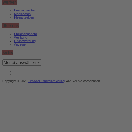
Werben
Bei uns werben
Mediadaten
Kleinanzeigen
Über uns
Stellenangebote
Werbung
Onlinewerbung
Anzeigen
Archiv
Archiv
Copyright © 2026
Teltower Stadtblatt-Verlag
. Alle Rechte vorbehalten.