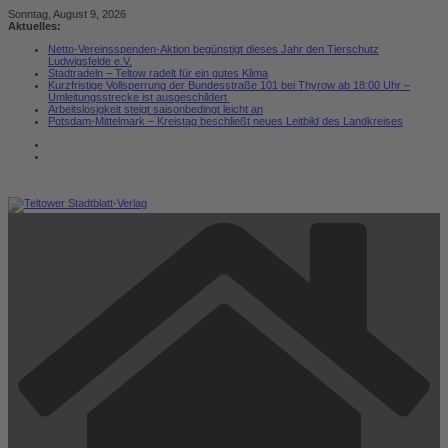
Zum
Sonntag, August 9, 2026
Inhalt
Aktuelles:
springen
Netto-Vereinsspenden-Aktion begünstigt dieses Jahr den Tierschutz
Ludwigsfelde e.V.
Stadtradeln – Teltow radelt für ein gutes Klima
Kurzfristige Vollsperrung der Bundesstraße 101 bei Thyrow ab 18:00 Uhr –
Umleitungsstrecke ist ausgeschildert
Arbeitslosigkeit steigt saisonbedingt leicht an
Potsdam-Mittelmark – Kreistag beschließt neues Leitbild des Landkreises