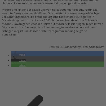
Hektar auf eine moorschonende Wasserhaltung umgestellt werden.
Moore sind Kinder der Eiszeit und von herausragender Bedeutung für das
gesamte Ökosystem und das Klima. Einst prägten insbesondere großflächige
Versumpfungsmoore die brandenburgische Landschaft. Heute gibt es in
Brandenburg nur noch auf etwa 6.000 Hektar wachsende und torfbildende
Moore. „Davon gehen etwa die Hälfte auf Moorrevitalisierungen in den letzten
20 Jahren zurück. Das zeigt, dass Brandenburg beim Moorschutz auf dem
richtigen Weg ist und das Moorschutzprogramm Wirkung zeigt“, so
Vogelsänger.
Text: MLUL Brandenburg; Foto: pixabay.com
teilen
teilen
teilen