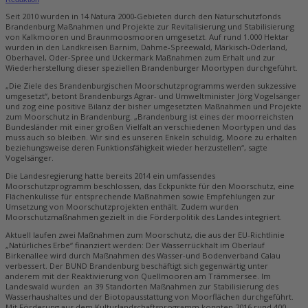
Seit 2010 wurden in 14 Natura 2000-Gebieten durch den Naturschutzfonds
Brandenburg Maßnahmen und Projekte zur Revitalisierung und Stabilisierung
von Kalkmooren und Braunmoosmooren umgesetzt. Auf rund 1.000 Hektar
wurden in den Landkreisen Barnim, Dahme-Spreewald, Märkisch-Oderland,
Oberhavel, Oder-Spree und Uckermark Maßnahmen zum Erhalt und zur
Wiederherstellung dieser speziellen Brandenburger Moortypen durchgeführt.
„Die Ziele des Brandenburgischen Moorschutzprogramms werden sukzessive
umgesetzt“, betont Brandenburgs Agrar- und Umweltminister Jörg Vogelsänger
und zog eine positive Bilanz der bisher umgesetzten Maßnahmen und Projekte
zum Moorschutz in Brandenburg. „Brandenburg ist eines der moorreichsten
Bundesländer mit einer großen Vielfalt an verschiedenen Moortypen und das
muss auch so bleiben. Wir sind es unseren Enkeln schuldig, Moore zu erhalten
beziehungsweise deren Funktionsfähigkeit wieder herzustellen“, sagte
Vogelsänger.
Die Landesregierung hatte bereits 2014 ein umfassendes
Moorschutzprogramm beschlossen, das Eckpunkte für den Moorschutz, eine
Flächenkulisse für entsprechende Maßnahmen sowie Empfehlungen zur
Umsetzung von Moorschutzprojekten enthält. Zudem wurden
Moorschutzmaßnahmen gezielt in die Förderpolitik des Landes integriert.
Aktuell laufen zwei Maßnahmen zum Moorschutz, die aus der EU-Richtlinie
„Natürliches Erbe“ finanziert werden: Der Wasserrückhalt im Oberlauf
Birkenallee wird durch Maßnahmen des Wasser-und Bodenverband Calau
verbessert. Der BUND Brandenburg beschäftigt sich gegenwärtig unter
anderem mit der Reaktivierung von Quellmooren am Trämmersee. Im
Landeswald wurden an 39 Standorten Maßnahmen zur Stabilisierung des
Wasserhaushaltes und der Biotopausstattung von Moorflächen durchgeführt.
Mit Förderung aus dem Kulturlandschaftsprogramm konnten 2016 rund 400