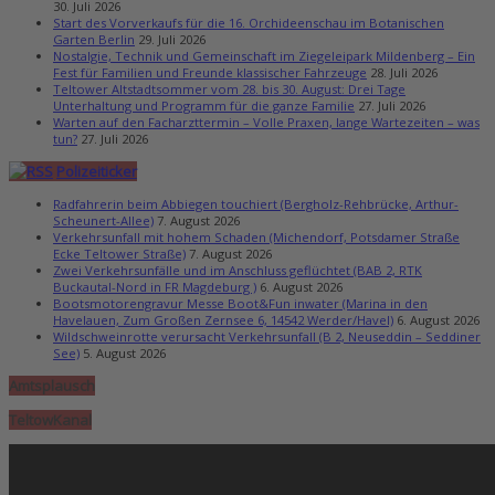
30. Juli 2026
Start des Vorverkaufs für die 16. Orchideenschau im Botanischen
Garten Berlin
29. Juli 2026
Nostalgie, Technik und Gemeinschaft im Ziegeleipark Mildenberg – Ein
Fest für Familien und Freunde klassischer Fahrzeuge
28. Juli 2026
Teltower Altstadtsommer vom 28. bis 30. August: Drei Tage
Unterhaltung und Programm für die ganze Familie
27. Juli 2026
Warten auf den Facharzttermin – Volle Praxen, lange Wartezeiten – was
tun?
27. Juli 2026
Polizeiticker
Radfahrerin beim Abbiegen touchiert (Bergholz-Rehbrücke, Arthur-
Scheunert-Allee)
7. August 2026
Verkehrsunfall mit hohem Schaden (Michendorf, Potsdamer Straße
Ecke Teltower Straße)
7. August 2026
Zwei Verkehrsunfälle und im Anschluss geflüchtet (BAB 2, RTK
Buckautal-Nord in FR Magdeburg )
6. August 2026
Bootsmotorengravur Messe Boot&Fun inwater (Marina in den
Havelauen, Zum Großen Zernsee 6, 14542 Werder/Havel)
6. August 2026
Wildschweinrotte verursacht Verkehrsunfall (B 2, Neuseddin – Seddiner
See)
5. August 2026
Amtsplausch
TeltowKanal