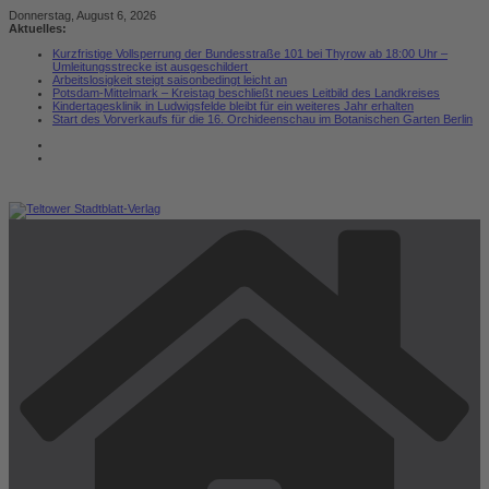
Zum
Donnerstag, August 6, 2026
Inhalt
Aktuelles:
springen
Kurzfristige Vollsperrung der Bundesstraße 101 bei Thyrow ab 18:00 Uhr –
Umleitungsstrecke ist ausgeschildert
Arbeitslosigkeit steigt saisonbedingt leicht an
Potsdam-Mittelmark – Kreistag beschließt neues Leitbild des Landkreises
Kindertagesklinik in Ludwigsfelde bleibt für ein weiteres Jahr erhalten
Start des Vorverkaufs für die 16. Orchideenschau im Botanischen Garten Berlin