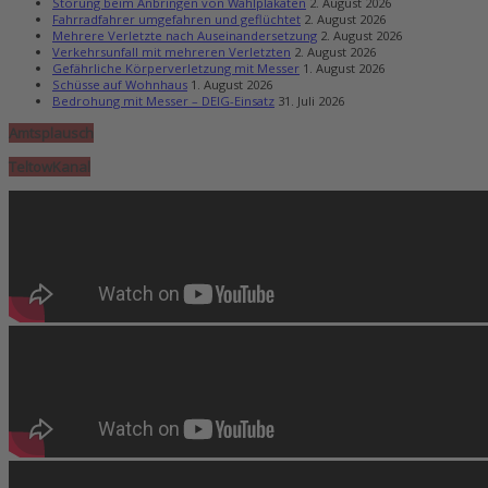
Störung beim Anbringen von Wahlplakaten
2. August 2026
Fahrradfahrer umgefahren und geflüchtet
2. August 2026
Mehrere Verletzte nach Auseinandersetzung
2. August 2026
Verkehrsunfall mit mehreren Verletzten
2. August 2026
Gefährliche Körperverletzung mit Messer
1. August 2026
Schüsse auf Wohnhaus
1. August 2026
Bedrohung mit Messer – DEIG-Einsatz
31. Juli 2026
Amtsplausch
TeltowKanal