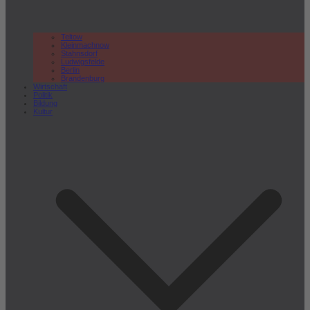
Teltow
Kleinmachnow
Stahnsdorf
Ludwigsfelde
Berlin
Brandenburg
Wirtschaft
Politik
Bildung
Kultur