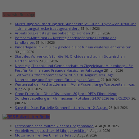
Neueste Beiträge
Kurzfristige Vollsperrung der Bundesstraße 101 bei Thyrow ab 18:00 Uhr
– Umleitungsstrecke ist ausgeschildert
31. Juli 2026
Arbeitslosigkeit steigt saisonbedingt leicht an
31. Juli 2026
Potsdam-Mittelmark – Kreistag beschließt neues Leitbild des
Landkreises
31. Juli 2026
Kindertagesklinik in Ludwigsfelde bleibt für ein weiteres Jahr erhalten
30. Juli 2026
Start des Vorverkaufs für die 16. Orchideenschau im Botanischen
Garten Berlin
29. Juli 2026
Nostalgie, Technik und Gemeinschaft im Ziegeleipark Mildenberg – Ein
Fest für Familien und Freunde klassischer Fahrzeuge
28. Juli 2026
Teltower Altstadtsommer vom 28. bis 30. August: Drei Tage
Unterhaltung und Programm für die ganze Familie
27. Juli 2026
Warten auf den Facharzttermin – Volle Praxen, lange Wartezeiten – was
tun?
27. Juli 2026
Ohne Frühstück. Ohne Diskussion. 80 Jahre DEFA-Filme: Neue
Sonderausstellung im Filmmuseum Potsdam, 24.07.2026 bis 2.05.2027
26.
Juli 2026
Save the Date: Partielle Sonnenfinsternis am 12. August
26. Juli 2026
Polizeiticker Berlin
Festnahme nach mutmaßlichem Drogenhandel
4. August 2026
Verbleib von gesuchter 16-Jähriger geklärt
4. August 2026
Motorradfahrer bei Unfall verletzt
3. August 2026