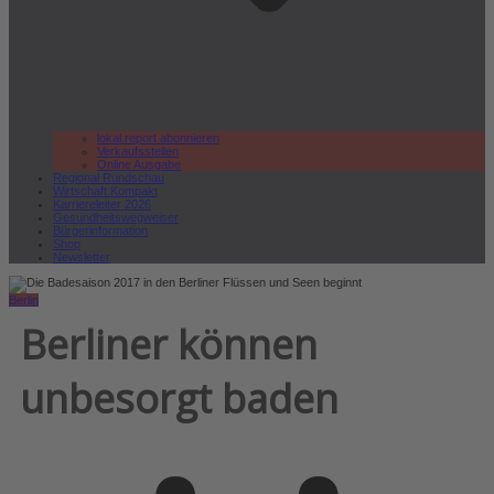
lokal.report abonnieren
Verkaufsstellen
Online Ausgabe
Regional Rundschau
Wirtschaft.Kompakt
Karriereleiter 2026
Gesundheitswegweiser
Bürgerinformation
Shop
Newsletter
Berlin
Berliner können
unbesorgt baden