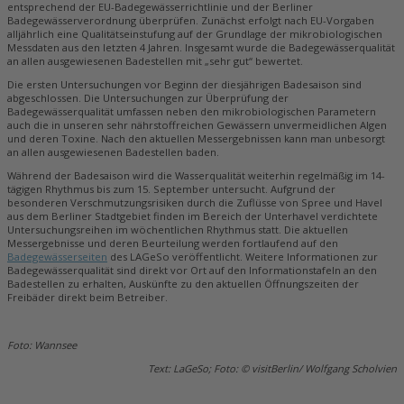
entsprechend der EU-Badegewässerrichtlinie und der Berliner
Badegewässerverordnung überprüfen. Zunächst erfolgt nach EU-Vorgaben
alljährlich eine Qualitätseinstufung auf der Grundlage der mikrobiologischen
Messdaten aus den letzten 4 Jahren. Insgesamt wurde die Badegewässerqualität
an allen ausgewiesenen Badestellen mit „sehr gut“ bewertet.
Die ersten Untersuchungen vor Beginn der diesjährigen Badesaison sind
abgeschlossen. Die Untersuchungen zur Überprüfung der
Badegewässerqualität umfassen neben den mikrobiologischen Parametern
auch die in unseren sehr nährstoffreichen Gewässern unvermeidlichen Algen
und deren Toxine. Nach den aktuellen Messergebnissen kann man unbesorgt
an allen ausgewiesenen Badestellen baden.
Während der Badesaison wird die Wasserqualität weiterhin regelmäßig im 14-
tägigen Rhythmus bis zum 15. September untersucht. Aufgrund der
besonderen Verschmutzungsrisiken durch die Zuflüsse von Spree und Havel
aus dem Berliner Stadtgebiet finden im Bereich der Unterhavel verdichtete
Untersuchungsreihen im wöchentlichen Rhythmus statt. Die aktuellen
Messergebnisse und deren Beurteilung werden fortlaufend auf den
Badegewässerseiten
des LAGeSo veröffentlicht. Weitere Informationen zur
Badegewässerqualität sind direkt vor Ort auf den Informationstafeln an den
Badestellen zu erhalten, Auskünfte zu den aktuellen Öffnungszeiten der
Freibäder direkt beim Betreiber.
Foto: Wannsee
Text: LaGeSo; Foto: © visitBerlin/ Wolfgang Scholvien