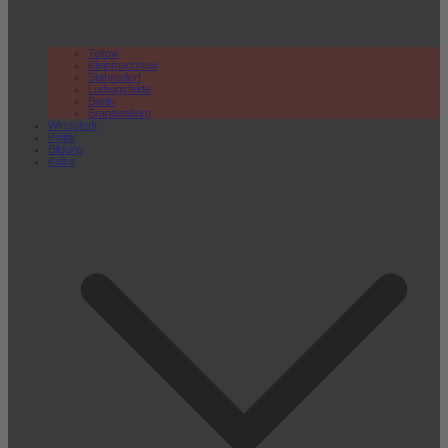
Teltow
Kleinmachnow
Stahnsdorf
Ludwigsfelde
Berlin
Brandenburg
Wirtschaft
Politik
Bildung
Kultur