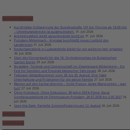
Neueste Beiträge
Kurzfristige Vollsperrung der Bundesstraße 101 bei Thyrow ab 18:00 Uhr
– Umleitungsstrecke ist ausgeschildert
31. Juli 2026
Arbeitslosigkeit steigt saisonbedingt leicht an
31. Juli 2026
Potsdam-Mittelmark – Kreistag beschließt neues Leitbild des
Landkreises
31. Juli 2026
Kindertagesklinik in Ludwigsfelde bleibt für ein weiteres Jahr erhalten
30. Juli 2026
Start des Vorverkaufs für die 16. Orchideenschau im Botanischen
Garten Berlin
29. Juli 2026
Nostalgie, Technik und Gemeinschaft im Ziegeleipark Mildenberg – Ein
Fest für Familien und Freunde klassischer Fahrzeuge
28. Juli 2026
Teltower Altstadtsommer vom 28. bis 30. August: Drei Tage
Unterhaltung und Programm für die ganze Familie
27. Juli 2026
Warten auf den Facharzttermin – Volle Praxen, lange Wartezeiten – was
tun?
27. Juli 2026
Ohne Frühstück. Ohne Diskussion. 80 Jahre DEFA-Filme: Neue
Sonderausstellung im Filmmuseum Potsdam, 24.07.2026 bis 2.05.2027
26.
Juli 2026
Save the Date: Partielle Sonnenfinsternis am 12. August
26. Juli 2026
Amtsplausch
TeltowKanal