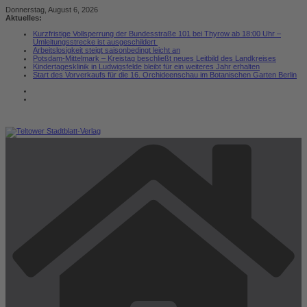
Zum
Donnerstag, August 6, 2026
Inhalt
Aktuelles:
springen
Kurzfristige Vollsperrung der Bundesstraße 101 bei Thyrow ab 18:00 Uhr –
Umleitungsstrecke ist ausgeschildert
Arbeitslosigkeit steigt saisonbedingt leicht an
Potsdam-Mittelmark – Kreistag beschließt neues Leitbild des Landkreises
Kindertagesklinik in Ludwigsfelde bleibt für ein weiteres Jahr erhalten
Start des Vorverkaufs für die 16. Orchideenschau im Botanischen Garten Berlin