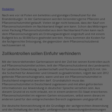
Redaktion
Nach wie vor ist Polen ein beliebtes und günstiges Einkaufsziel für die
Brandenburger. In der Gartensaison werden besonders gerne Pflanzen und
Pflanzenschutzmittel gekauft. Vielen ist gar nicht bewusst, dass der Kauf von
Pflanzenschutzmitteln im Nachbarland illegal sein kann. Schon das Mitbringen
einer Packung Pflanzenschutzmittel aus dem Nachbarland Polen kann nach
dem Pflanzenschutzgesetz als Ordnungswidrigkeit eingestuft und mit einem
Bußgeld bis zu 50.000 Euro geahndet werden. Hinzu kommen die Kosten für
die fachgerechte Entsorgung, die gegenüber dem Pflanzenschutzdienst
nachzuweisen ist.
Zollkontrollen sollen Einfuhr verhindern
Mit der bevorstehenden Gartensaison wird der Zoll bei seinen Kontrollen auch
auf Pflanzenschutzmittel achten, teilt der Pflanzenschutzdienst des Landesamts
für Ländliche Entwicklung, Landwirtschaft und Flurneuordnung (LELF) mit. Um
die Sicherheit für Anwender und Umwelt zu gewährleisten, regelt das seit 2012
geltende Pflanzenschutzgesetz, wann und wie ein Pflanzenschutzmittel in
Deutschland eingesetzt werden darf. Grundsätzlich muss das
Pflanzenschutzmittel in Deutschland zugelassen und mit allen geforderten
Informationen zur Anwendung in deutscher Sprache versehen sein. Aus
diesem Grund ist es nicht erlaubt, ein in einem anderen EU-Staat erworbenes
Pflanzenschutzmittel im eigenen Garten einzusetzen, selbst wenn dieses im
anderen Land für den entsprechenden Bereich zugelassen und geprüft ist.
Die deutsche Kennzeichnung ist die Grundlage der sachgerechten Anwendung
und der Einhaltung der teils sehr umfangreichen Anwendungsbestimmungen