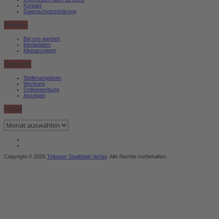
Kontakt
Datenschutzerklärung
Werben
Bei uns werben
Mediadaten
Kleinanzeigen
Über uns
Stellenangebote
Werbung
Onlinewerbung
Anzeigen
Archiv
Archiv
Copyright © 2026
Teltower Stadtblatt-Verlag
. Alle Rechte vorbehalten.