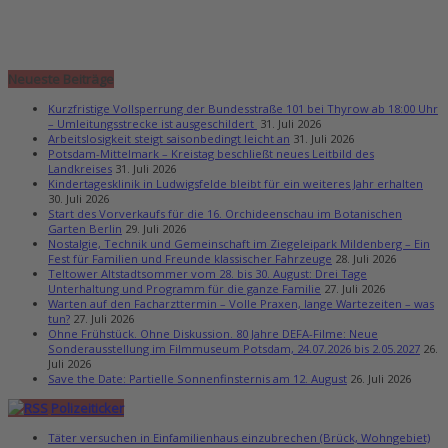
Neueste Beiträge
Kurzfristige Vollsperrung der Bundesstraße 101 bei Thyrow ab 18:00 Uhr
– Umleitungsstrecke ist ausgeschildert
31. Juli 2026
Arbeitslosigkeit steigt saisonbedingt leicht an
31. Juli 2026
Potsdam-Mittelmark – Kreistag beschließt neues Leitbild des
Landkreises
31. Juli 2026
Kindertagesklinik in Ludwigsfelde bleibt für ein weiteres Jahr erhalten
30. Juli 2026
Start des Vorverkaufs für die 16. Orchideenschau im Botanischen
Garten Berlin
29. Juli 2026
Nostalgie, Technik und Gemeinschaft im Ziegeleipark Mildenberg – Ein
Fest für Familien und Freunde klassischer Fahrzeuge
28. Juli 2026
Teltower Altstadtsommer vom 28. bis 30. August: Drei Tage
Unterhaltung und Programm für die ganze Familie
27. Juli 2026
Warten auf den Facharzttermin – Volle Praxen, lange Wartezeiten – was
tun?
27. Juli 2026
Ohne Frühstück. Ohne Diskussion. 80 Jahre DEFA-Filme: Neue
Sonderausstellung im Filmmuseum Potsdam, 24.07.2026 bis 2.05.2027
26.
Juli 2026
Save the Date: Partielle Sonnenfinsternis am 12. August
26. Juli 2026
Polizeiticker
Täter versuchen in Einfamilienhaus einzubrechen (Brück, Wohngebiet)