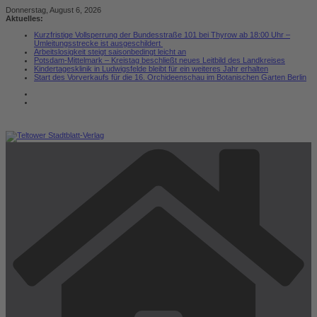
Zum
Donnerstag, August 6, 2026
Inhalt
Aktuelles:
springen
Kurzfristige Vollsperrung der Bundesstraße 101 bei Thyrow ab 18:00 Uhr –
Umleitungsstrecke ist ausgeschildert
Arbeitslosigkeit steigt saisonbedingt leicht an
Potsdam-Mittelmark – Kreistag beschließt neues Leitbild des Landkreises
Kindertagesklinik in Ludwigsfelde bleibt für ein weiteres Jahr erhalten
Start des Vorverkaufs für die 16. Orchideenschau im Botanischen Garten Berlin