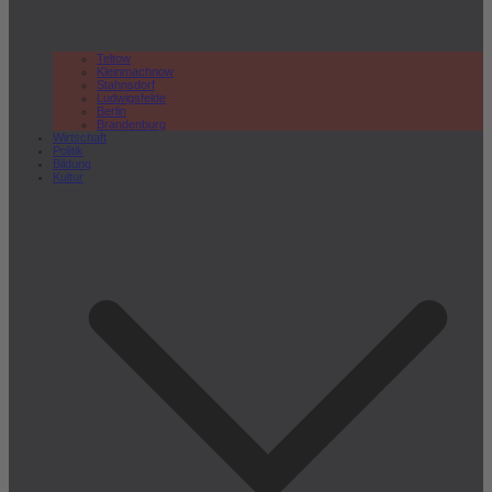
Teltow
Kleinmachnow
Stahnsdorf
Ludwigsfelde
Berlin
Brandenburg
Wirtschaft
Politik
Bildung
Kultur