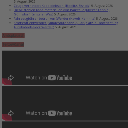
5. August 2026
Zeuge verhindert Kabeldiebstahl (Beelitz, Elsholz)
5. August 2026
Diebe stehlen Kabelmaterialien von Baustelle (Kloster Lehnin,
Göhlsdorf, Emstaler Weg)
5. August 2026
Fahrzeugführer betrunken (Werder (Havel), Kemnitz)
5. August 2026
Kraftstoff entwendet (Bundesautobahn 2, Parkplatz in Fahrtrichtung
Autobahndreieck Werder)
5. August 2026
Amtsplausch
TeltowKanal