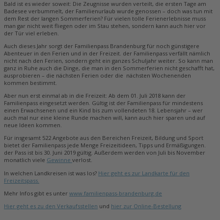
Bald ist es wieder soweit: Die Zeugnisse wurden verteilt, die ersten Tage am
Badesee verbummelt, der Familienurlaub wurde genossen – doch was tun mit
dem Rest der langen Sommerferien? Für vielen tolle Ferienerlebnisse muss
man gar nicht weit fliegen oder im Stau stehen, sondern kann auch hier vor
der Tür viel erleben.
Auch dieses Jahr sorgt der Familienpass Brandenburg für noch günstigere
Abenteuer in den Ferien und in der Freizeit. der Familienpass verfällt nämlich
nicht nach den Ferien, sondern geht ein ganzes Schuljahr weiter. So kann man
ganz in Ruhe auch die Dinge, die man in den Sommerferien nicht geschafft hat,
ausprobieren – die nächsten Ferien oder die nächsten Wochenenden
kommen bestimmt.
Aber nun erst einmal ab in die Freizeit: Ab dem 01. Juli 2018 kann der
Familienpass eingesetzt werden. Gültig ist der Familienpass für mindestens
einen Erwachsenen und ein Kind bis zum vollendeten 18. Lebensjahr – wer
auch mal nur eine kleine Runde machen will, kann auch hier sparen und auf
neue Ideen kommen.
Für insgesamt 522 Angebote aus den Bereichen Freizeit, Bildung und Sport
bietet der Familienpass jede Menge Freizeitideen, Tipps und Ermäßigungen.
der Pass ist bis 30. Juni 2019 gültig. Außerdem werden von Juli bis November
monatlich viele
Gewinne
verlost.
In welchen Landkreisen ist was los?
Hier geht es zur Landkarte für den
Freizeitspass.
Mehr Infos gibt es unter
www.familienpass-brandenburg.de
Hier geht es zu den Verkaufsstellen
und
hier zur Online-Bestellung