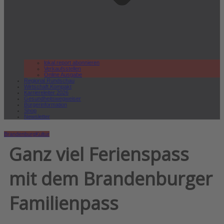
lokal.report abonnieren
Verkaufsstellen
Online Ausgabe
Regional Rundschau
Wirtschaft.Kompakt
Karriereleiter 2026
Gesundheitswegweiser
Bürgerinformation
Shop
Newsletter
Brandenburg
Kultur
Ganz viel Ferienspass
mit dem Brandenburger
Familienpass