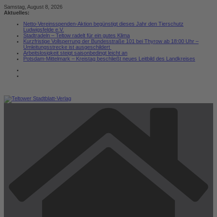
Zum
Samstag, August 8, 2026
Inhalt
Aktuelles:
springen
Netto-Vereinsspenden-Aktion begünstigt dieses Jahr den Tierschutz
Ludwigsfelde e.V.
Stadtradeln – Teltow radelt für ein gutes Klima
Kurzfristige Vollsperrung der Bundesstraße 101 bei Thyrow ab 18:00 Uhr –
Umleitungsstrecke ist ausgeschildert
Arbeitslosigkeit steigt saisonbedingt leicht an
Potsdam-Mittelmark – Kreistag beschließt neues Leitbild des Landkreises