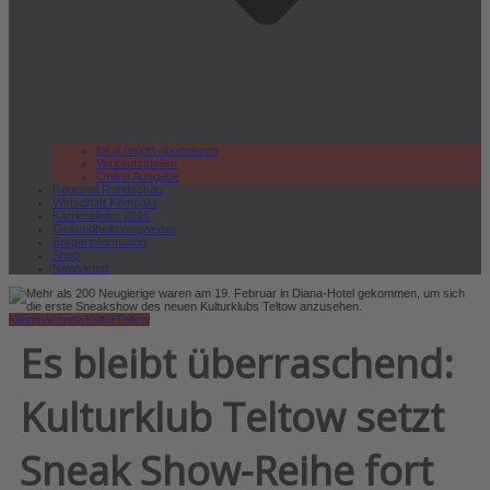
lokal.report abonnieren
Verkaufsstellen
Online Ausgabe
Regional Rundschau
Wirtschaft.Kompakt
Karriereleiter 2026
Gesundheitswegweiser
Bürgerinformation
Shop
Newsletter
Kleinmachnow
Kultur
Teltow
Es bleibt überraschend:
Kulturklub Teltow setzt
Sneak Show-Reihe fort