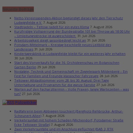
Neueste Beiträge
Netto-Vereinsspenden-Aktion begünstigt dieses Jahr den Tierschutz
Ludwigsfelde e.V.
7. August 2026
Stadtradeln – Teltow radelt für ein gutes Klima
7. August 2026
Kurzfristige Vollsperrung der Bundesstraße 101 bei Thyrow ab 18:00 Uhr
– Umleitungsstrecke ist ausgeschildert
31. Juli 2026
Arbeitslosigkeit steigt saisonbedingt leicht an
31. Juli 2026
Potsdam-Mittelmark – Kreistag beschließt neues Leitbild des
Landkreises
31. Juli 2026
Kindertagesklinik in Ludwigsfelde bleibt für ein weiteres Jahr erhalten
30. Juli 2026
Start des Vorverkaufs für die 16. Orchideenschau im Botanischen
Garten Berlin
29. Juli 2026
Nostalgie, Technik und Gemeinschaft im Ziegeleipark Mildenberg – Ein
Fest für Familien und Freunde klassischer Fahrzeuge
28. Juli 2026
Teltower Altstadtsommer vom 28. bis 30. August: Drei Tage
Unterhaltung und Programm für die ganze Familie
27. Juli 2026
Warten auf den Facharzttermin – Volle Praxen, lange Wartezeiten – was
tun?
27. Juli 2026
Polizeiticker
Radfahrerin beim Abbiegen touchiert (Bergholz-Rehbrücke, Arthur-
Scheunert-Allee)
7. August 2026
Verkehrsunfall mit hohem Schaden (Michendorf, Potsdamer Straße
Ecke Teltower Straße)
7. August 2026
Zwei Verkehrsunfälle und im Anschluss geflüchtet (BAB 2, RTK