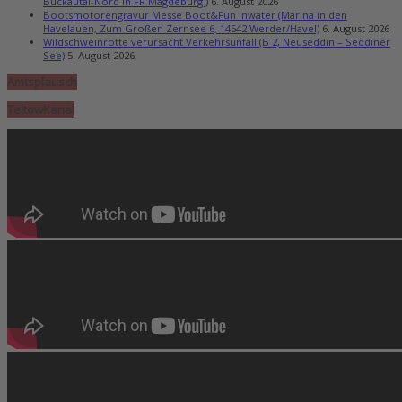
Buckautal-Nord in FR Magdeburg )
6. August 2026
Bootsmotorengravur Messe Boot&Fun inwater (Marina in den
Havelauen, Zum Großen Zernsee 6, 14542 Werder/Havel)
6. August 2026
Wildschweinrotte verursacht Verkehrsunfall (B 2, Neuseddin – Seddiner
See)
5. August 2026
Amtsplausch
TeltowKanal