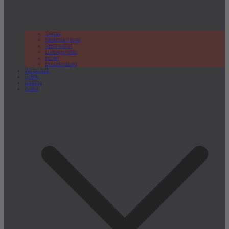
Teltow
Kleinmachnow
Stahnsdorf
Ludwigsfelde
Berlin
Brandenburg
Wirtschaft
Politik
Bildung
Kultur