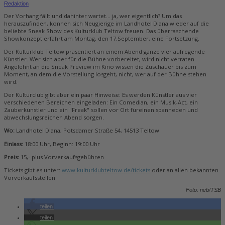
Redaktion
Der Vorhang fällt und dahinter wartet… ja, wer eigentlich? Um das
herauszufinden, können sich Neugierige im Landhotel Diana wieder auf die
beliebte Sneak Show des Kulturklub Teltow freuen. Das überraschende
Showkonzept erfährt am Montag, den 17.September, eine Fortsetzung.
Der Kulturklub Teltow präsentiert an einem Abend ganze vier aufregende
Künstler. Wer sich aber für die Bühne vorbereitet, wird nicht verraten.
Angelehnt an die Sneak Preview im Kino wissen die Zuschauer bis zum
Moment, an dem die Vorstellung losgeht, nicht, wer auf der Bühne stehen
wird.
Der Kulturclub gibt aber ein paar Hinweise: Es werden Künstler aus vier
verschiedenen Bereichen eingeladen: Ein Comedian, ein Musik-Act, ein
Zauberkünstler und ein "Freak" sollen vor Ort füreinen spanneden und
abwechslungsreichen Abend sorgen.
Wo:
Landhotel Diana, Potsdamer Straße 54, 14513 Teltow
Einlass:
18:00 Uhr, Beginn: 19:00 Uhr
Preis:
15,- plus Vorverkaufsgebühren
Tickets gibt es unter:
www.kulturklubteltow.de/tickets
oder an allen bekannten
Vorverkaufsstellen
Foto: neb/TSB
teilen
teilen