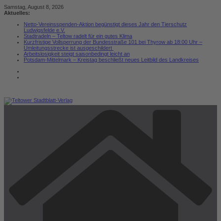
Zum
Samstag, August 8, 2026
Inhalt
Aktuelles:
springen
Netto-Vereinsspenden-Aktion begünstigt dieses Jahr den Tierschutz
Ludwigsfelde e.V.
Stadtradeln – Teltow radelt für ein gutes Klima
Kurzfristige Vollsperrung der Bundesstraße 101 bei Thyrow ab 18:00 Uhr –
Umleitungsstrecke ist ausgeschildert
Arbeitslosigkeit steigt saisonbedingt leicht an
Potsdam-Mittelmark – Kreistag beschließt neues Leitbild des Landkreises