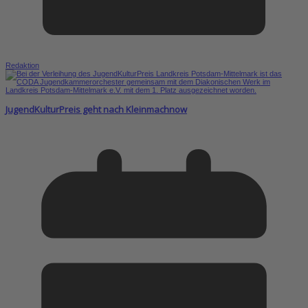
Redaktion
JugendKulturPreis geht nach Kleinmachnow