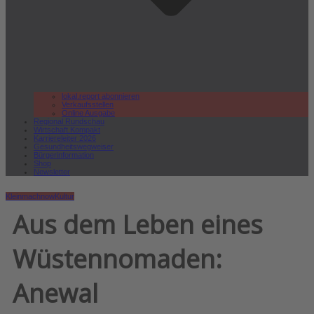
lokal.report abonnieren
Verkaufsstellen
Online Ausgabe
Regional Rundschau
Wirtschaft.Kompakt
Karriereleiter 2026
Gesundheitswegweiser
Bürgerinformation
Shop
Newsletter
Kleinmachnow
Kultur
Aus dem Leben eines
Wüstennomaden:
Anewal