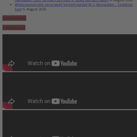
Wildschweinrotte verursacht Verkehrsunfall (B 2, Neuseddin – Seddiner
See)
5. August 2026
Amtsplausch
TeltowKanal