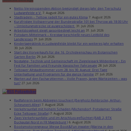
Netto-Vereinsspenden-Aktion begünstigt dieses Jahr den Tierschutz
Ludwigsfelde e.V.
7. August 2026
Stadtradeln – Teltow radelt für ein gutes Klima
7. August 2026
Kurzfristige Vollsperrung der Bundesstraße 101 bei Thyrow ab 18:00 Uhr
– Umleitungsstrecke ist ausgeschildert
31. Juli 2026
Arbeitslosigkeit steigt saisonbedingt leicht an
31. Juli 2026
Potsdam-Mittelmark – Kreistag beschließt neues Leitbild des
Landkreises
31. Juli 2026
Kindertagesklinik in Ludwigsfelde bleibt für ein weiteres Jahr erhalten
30. Juli 2026
Start des Vorverkaufs für die 16. Orchideenschau im Botanischen
Garten Berlin
29. Juli 2026
Nostalgie, Technik und Gemeinschaft im Ziegeleipark Mildenberg – Ein
Fest für Familien und Freunde klassischer Fahrzeuge
28. Juli 2026
Teltower Altstadtsommer vom 28. bis 30. August: Drei Tage
Unterhaltung und Programm für die ganze Familie
27. Juli 2026
Warten auf den Facharzttermin – Volle Praxen, lange Wartezeiten – was
tun?
27. Juli 2026
Polizeiticker
Radfahrerin beim Abbiegen touchiert (Bergholz-Rehbrücke, Arthur-
Scheunert-Allee)
7. August 2026
Verkehrsunfall mit hohem Schaden (Michendorf, Potsdamer Straße
Ecke Teltower Straße)
7. August 2026
Zwei Verkehrsunfälle und im Anschluss geflüchtet (BAB 2, RTK
Buckautal-Nord in FR Magdeburg )
6. August 2026
Bootsmotorengravur Messe Boot&Fun inwater (Marina in den
Havelauen, Zum Großen Zernsee 6, 14542 Werder/Havel)
6. August 2026