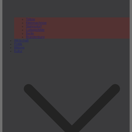
Teltow
Kleinmachnow
Stahnsdorf
Ludwigsfelde
Berlin
Brandenburg
Wirtschaft
Politik
Bildung
Kultur