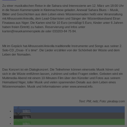
Zu einer musikalischen Reise in die Sahara sind Interessierte am 12. März um 18:00 Uhr
in die Neuen Kammerspiele in Kleinmachnow geladen. Anewal/ Sahara Blues – Musik,
Bilder und Geschichten aus dem Leben eines Wüstennomaden heißt eine Veranstaltung
mit Alhousseini Anivolla, dem Lead-Gitarristen und Sänger der
Wüstenbluesband
Etran
Finatawa aus Niger. Die Karten sind für 10 Euro (ermäßigt 5 Euro, Kinder unter 6 Jahren
haben freien Eintritt) zu haben. Reservierung und Infos unter
karten@neuekammerspiele.de oder 033203-84 75 84.
Mit im Gepäck hat Alhousseini Anivolla traditionelle Instrumente und Songs aus seiner 2.
Solo-CD „Osas- It´s time“. D
ie Lieder erzählen von der Schönheit der Wüste und dem
Leben der Nomaden.
Das Konzert ist ein
Dialogkonzert
. Die Teilnehmer können einerseits Musik hören und
sich in die Wüste entführen lassen, zuhören und selbst Fragen stellen. Geboten wird ein
Multimedia-Abend mit einem 10-Minuten-Film über den Künstler und Fotos aus seinem
Heimatland Niger, toller Musik und vielen spannenden Details aus dem Leben eines
Wüstennomaden.
Musik und Informationen unter www.anewal.info.
Text: PM, neb; Foto: pixabay.com
teilen
teilen
teilen