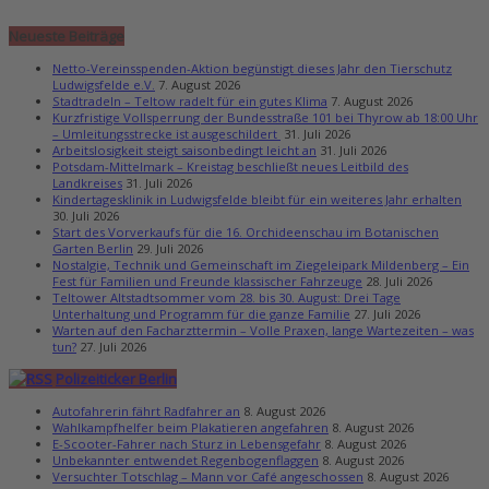
Neueste Beiträge
Netto-Vereinsspenden-Aktion begünstigt dieses Jahr den Tierschutz
Ludwigsfelde e.V.
7. August 2026
Stadtradeln – Teltow radelt für ein gutes Klima
7. August 2026
Kurzfristige Vollsperrung der Bundesstraße 101 bei Thyrow ab 18:00 Uhr
– Umleitungsstrecke ist ausgeschildert
31. Juli 2026
Arbeitslosigkeit steigt saisonbedingt leicht an
31. Juli 2026
Potsdam-Mittelmark – Kreistag beschließt neues Leitbild des
Landkreises
31. Juli 2026
Kindertagesklinik in Ludwigsfelde bleibt für ein weiteres Jahr erhalten
30. Juli 2026
Start des Vorverkaufs für die 16. Orchideenschau im Botanischen
Garten Berlin
29. Juli 2026
Nostalgie, Technik und Gemeinschaft im Ziegeleipark Mildenberg – Ein
Fest für Familien und Freunde klassischer Fahrzeuge
28. Juli 2026
Teltower Altstadtsommer vom 28. bis 30. August: Drei Tage
Unterhaltung und Programm für die ganze Familie
27. Juli 2026
Warten auf den Facharzttermin – Volle Praxen, lange Wartezeiten – was
tun?
27. Juli 2026
Polizeiticker Berlin
Autofahrerin fährt Radfahrer an
8. August 2026
Wahlkampfhelfer beim Plakatieren angefahren
8. August 2026
E-Scooter-Fahrer nach Sturz in Lebensgefahr
8. August 2026
Unbekannter entwendet Regenbogenflaggen
8. August 2026
Versuchter Totschlag – Mann vor Café angeschossen
8. August 2026