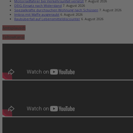
Motorradfahrer bei Verkehrsunfall verletzt
7. August 2026
DEIG-Einsatz nach Widerstand
7. August 2026
Spezialkräfte durchsuchen Wohnung nach Schüssen
7. August 2026
Imbiss mit Waffe ausgeraubt
6. August 2026
Raubüberfall auf Lebensmitteldiscounter
6. August 2026
Amtsplausch
TeltowKanal