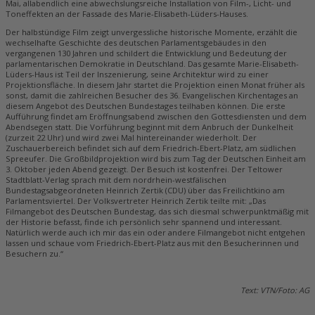
Mai, allabendlich eine abwechslungsreiche Installation von Film-, Licht- und
Toneffekten an der Fassade des Marie-Elisabeth-Lüders-Hauses.
Der halbstündige Film zeigt unvergessliche historische Momente, erzählt die
wechselhafte Geschichte des deutschen Parlamentsgebäudes in den
vergangenen 130 Jahren und schildert die Entwicklung und Bedeutung der
parlamentarischen Demokratie in Deutschland. Das gesamte Marie-Elisabeth-
Lüders-Haus ist Teil der Inszenierung, seine Architektur wird zu einer
Projektionsfläche. In diesem Jahr startet die Projektion einen Monat früher als
sonst, damit die zahlreichen Besucher des 36. Evangelischen Kirchentages an
diesem Angebot des Deutschen Bundestages teilhaben können. Die erste
Aufführung findet am Eröffnungsabend zwischen den Gottesdiensten und dem
Abendsegen statt. Die Vorführung beginnt mit dem Anbruch der Dunkelheit
(zurzeit 22 Uhr) und wird zwei Mal hintereinander wiederholt. Der
Zuschauerbereich befindet sich auf dem Friedrich-Ebert-Platz, am südlichen
Spreeufer. Die Großbildprojektion wird bis zum Tag der Deutschen Einheit am
3. Oktober jeden Abend gezeigt. Der Besuch ist kostenfrei. Der Teltower
Stadtblatt-Verlag sprach mit dem nordrhein-westfälischen
Bundestagsabgeordneten Heinrich Zertik (CDU) über das Freilichtkino am
Parlamentsviertel. Der Volksvertreter Heinrich Zertik teilte mit: „Das
Filmangebot des Deutschen Bundestag, das sich diesmal schwerpunktmäßig mit
der Historie befasst, finde ich persönlich sehr spannend und interessant.
Natürlich werde auch ich mir das ein oder andere Filmangebot nicht entgehen
lassen und schaue vom Friedrich-Ebert-Platz aus mit den Besucherinnen und
Besuchern zu.“
Text: VTN/Foto: AG