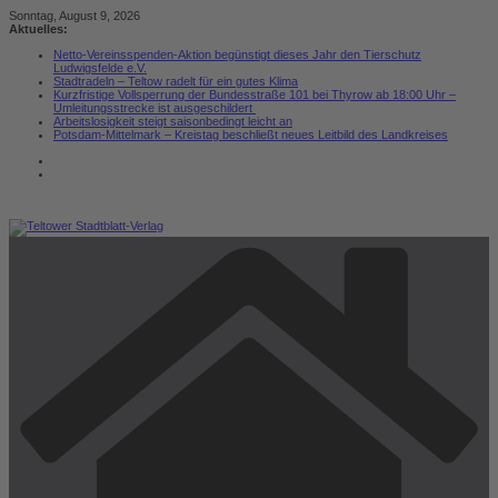
Zum
Sonntag, August 9, 2026
Inhalt
Aktuelles:
springen
Netto-Vereinsspenden-Aktion begünstigt dieses Jahr den Tierschutz
Ludwigsfelde e.V.
Stadtradeln – Teltow radelt für ein gutes Klima
Kurzfristige Vollsperrung der Bundesstraße 101 bei Thyrow ab 18:00 Uhr –
Umleitungsstrecke ist ausgeschildert
Arbeitslosigkeit steigt saisonbedingt leicht an
Potsdam-Mittelmark – Kreistag beschließt neues Leitbild des Landkreises