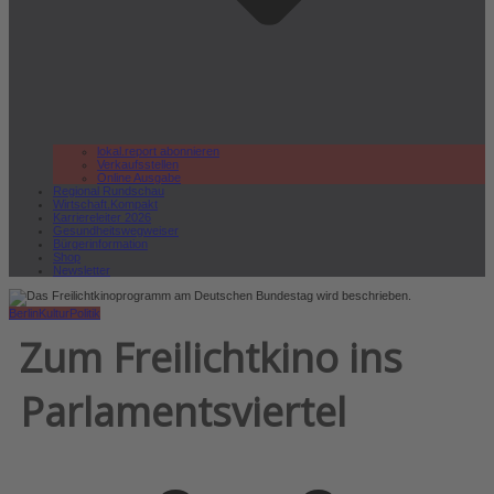
lokal.report abonnieren
Verkaufsstellen
Online Ausgabe
Regional Rundschau
Wirtschaft.Kompakt
Karriereleiter 2026
Gesundheitswegweiser
Bürgerinformation
Shop
Newsletter
Berlin
Kultur
Politik
Zum Freilichtkino ins
Parlamentsviertel