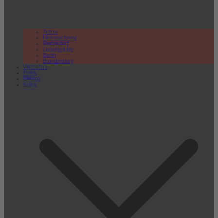
Teltow
Kleinmachnow
Stahnsdorf
Ludwigsfelde
Berlin
Brandenburg
Wirtschaft
Politik
Bildung
Kultur