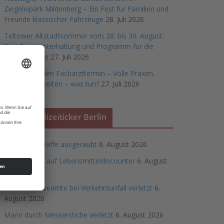
Ziegeleipark Mildenberg – Ein Fest für Familien und
Freunde klassischer Fahrzeuge
28. Juli 2026
Teltower Altstadtsommer vom 28. bis 30. August:
Drei Tage Unterhaltung und Programm für die
ganze Familie
27. Juli 2026
Warten auf den Facharzttermin – Volle Praxen,
lange Wartezeiten – was tun?
27. Juli 2026
Polizeiticker Berlin
Imbiss mit Waffe ausgeraubt
6. August 2026
Raubüberfall auf Lebensmitteldiscounter
6. August
2026
Zwei Polizeibeamte bei Verkehrsunfall verletzt
6.
August 2026
Mann durch Messerstiche verletzt
6. August 2026