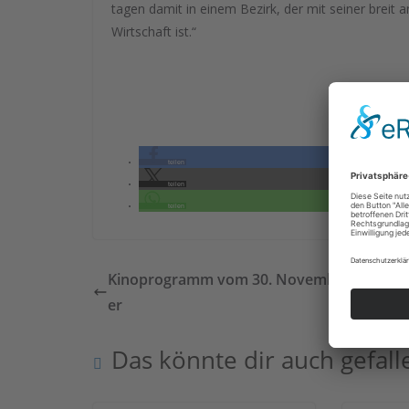
tagen damit in einem Bezirk, der mit seiner breit a
Wirtschaft ist.“
teilen
teilen
teilen
Kinoprogramm vom 30. November bis 6. 
er
Das könnte dir auch gefall