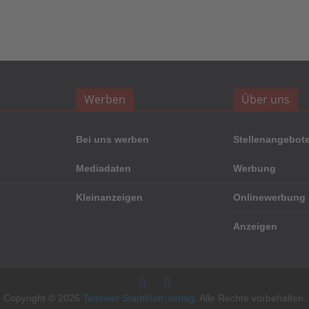
Werben
Über uns
Bei uns werben
Stellenangebot
Mediadaten
Werbung
Kleinanzeigen
Onlinewerbung
Anzeigen
Copyright © 2026
Teltower Stadtblatt-Verlag
. Alle Rechte vorbehalten.