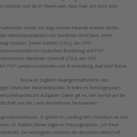
ker müssten sich da im Klaren sein, dass man sich nicht einer
.
e mahnenden Worte von Ingo Kramer hautnah erleben dürfen.
 den Ministerpräsidenten von Nordrhein-Westfalen, Armin
swig-Holstein, Daniel Günther (CDU), den SPD-
tionsvorsitzenden im Deutschen Bundestag und FDP-
kehrsminister Alexander Dobrindt (CSU), den SPD-
en FDP-Landesvorsitzenden von Brandenburg, Axel Graf Bülow.
Bülow ist zugleich Hauptgeschäftsführer des
ger Deutscher Mineralölhändler. Er teilte im Pressegespräch
wirtschaftspolitische Aufgaben. Daher gilt es, hier einmal auf die
esellschaft und das Land übernehmen, hinzuweisen.“
 Abgeordnetenhauses. Er gehört im Landtag dem Präsidium an und
Partei. Dr. Robbin Juhnke sagte im Pressegespräch: „Ich freue
tattfindet. Die wichtigsten Vertreter der deutschen Wirtschaft