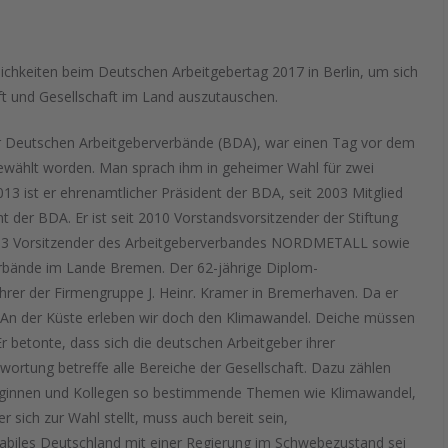
chkeiten beim Deutschen Arbeitgebertag 2017 in Berlin, um sich
aft und Gesellschaft im Land auszutauschen.
r Deutschen Arbeitgeberverbände (BDA), war einen Tag vor dem
wählt worden. Man sprach ihm in geheimer Wahl für zwei
13 ist er ehrenamtlicher Präsident der BDA, seit 2003 Mitglied
t der BDA. Er ist seit 2010 Vorstandsvorsitzender der Stiftung
2013 Vorsitzender des Arbeitgeberverbandes NORDMETALL sowie
rbände im Lande Bremen. Der 62-jährige Diplom-
führer der Firmengruppe J. Heinr. Kramer in Bremerhaven. Da er
: „An der Küste erleben wir doch den Klimawandel. Deiche müssen
r betonte, dass sich die deutschen Arbeitgeber ihrer
ortung betreffe alle Bereiche der Gesellschaft. Dazu zählen
lleginnen und Kollegen so bestimmende Themen wie Klimawandel,
sich zur Wahl stellt, muss auch bereit sein,
abiles Deutschland mit einer Regierung im Schwebezustand sei