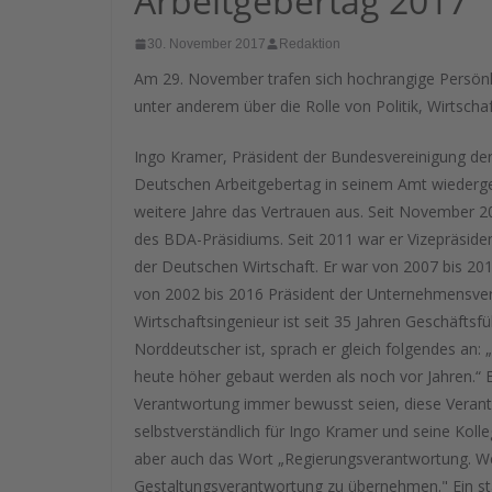
Arbeitgebertag 2017
30. November 2017
Redaktion
Am 29. November trafen sich hochrangige Persönli
unter anderem über die Rolle von Politik, Wirtsch
Ingo Kramer, Präsident der Bundesvereinigung de
Deutschen Arbeitgebertag in seinem Amt wiederge
weitere Jahre das Vertrauen aus. Seit November 20
des BDA-Präsidiums. Seit 2011 war er Vizepräsiden
der Deutschen Wirtschaft. Er war von 2007 bis 
von 2002 bis 2016 Präsident der Unternehmensve
Wirtschaftsingenieur ist seit 35 Jahren Geschäfts
Norddeutscher ist, sprach er gleich folgendes an
heute höher gebaut werden als noch vor Jahren.“ E
Verantwortung immer bewusst seien, diese Verantw
selbstverständlich für Ingo Kramer und seine Ko
aber auch das Wort „Regierungsverantwortung. Wer 
Gestaltungsverantwortung zu übernehmen." Ein st