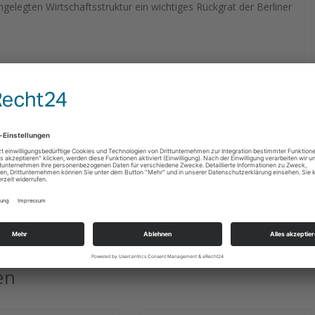
ngelegten Wirtschaftsstruktur ein wichtiges Rückgrat der Berliner
Text: VTN/Fotos: Deutscher Arbeitgeberverband; AG
Dezemb
Rudolf als Puppenspiel im Bürgersaal
en