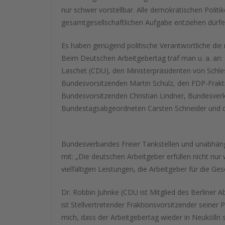
nur schwer vorstellbar. Alle demokratischen Politi
gesamtgesellschaftlichen Aufgabe entziehen dürfe
Es haben genügend politische Verantwortliche di
Beim Deutschen Arbeitgebertag traf man u. a. an:
Laschet (CDU), den Ministerpräsidenten von Schle
Bundesvorsitzenden Martin Schulz, den FDP-Frak
Bundesvorsitzenden Christian Lindner, Bundesver
Bundestagsabgeordneten Carsten Schneider und d
Bundesverbandes Freier Tankstellen und unabhängi
mit: „Die deutschen Arbeitgeber erfüllen nicht nur 
vielfältigen Leistungen, die Arbeitgeber für die G
Dr. Robbin Juhnke (CDU ist Mitglied des Berliner
ist Stellvertretender Fraktionsvorsitzender seiner 
mich, dass der Arbeitgebertag wieder in Neukölln s