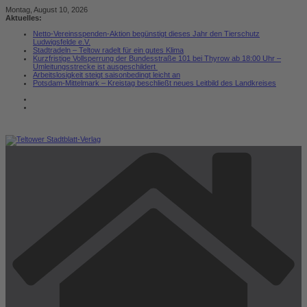
Zum
Montag, August 10, 2026
Inhalt
Aktuelles:
springen
Netto-Vereinsspenden-Aktion begünstigt dieses Jahr den Tierschutz
Ludwigsfelde e.V.
Stadtradeln – Teltow radelt für ein gutes Klima
Kurzfristige Vollsperrung der Bundesstraße 101 bei Thyrow ab 18:00 Uhr –
Umleitungsstrecke ist ausgeschildert
Arbeitslosigkeit steigt saisonbedingt leicht an
Potsdam-Mittelmark – Kreistag beschließt neues Leitbild des Landkreises