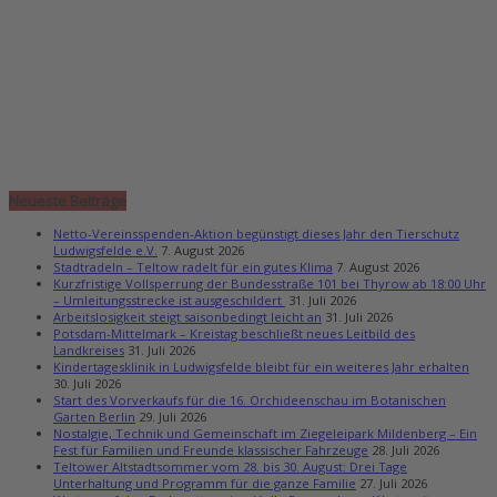
Neueste Beiträge
Netto-Vereinsspenden-Aktion begünstigt dieses Jahr den Tierschutz
Ludwigsfelde e.V.
7. August 2026
Stadtradeln – Teltow radelt für ein gutes Klima
7. August 2026
Kurzfristige Vollsperrung der Bundesstraße 101 bei Thyrow ab 18:00 Uhr
– Umleitungsstrecke ist ausgeschildert
31. Juli 2026
Arbeitslosigkeit steigt saisonbedingt leicht an
31. Juli 2026
Potsdam-Mittelmark – Kreistag beschließt neues Leitbild des
Landkreises
31. Juli 2026
Kindertagesklinik in Ludwigsfelde bleibt für ein weiteres Jahr erhalten
30. Juli 2026
Start des Vorverkaufs für die 16. Orchideenschau im Botanischen
Garten Berlin
29. Juli 2026
Nostalgie, Technik und Gemeinschaft im Ziegeleipark Mildenberg – Ein
Fest für Familien und Freunde klassischer Fahrzeuge
28. Juli 2026
Teltower Altstadtsommer vom 28. bis 30. August: Drei Tage
Unterhaltung und Programm für die ganze Familie
27. Juli 2026