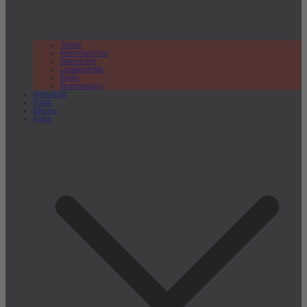
Teltow
Kleinmachnow
Stahnsdorf
Ludwigsfelde
Berlin
Brandenburg
Wirtschaft
Politik
Bildung
Kultur