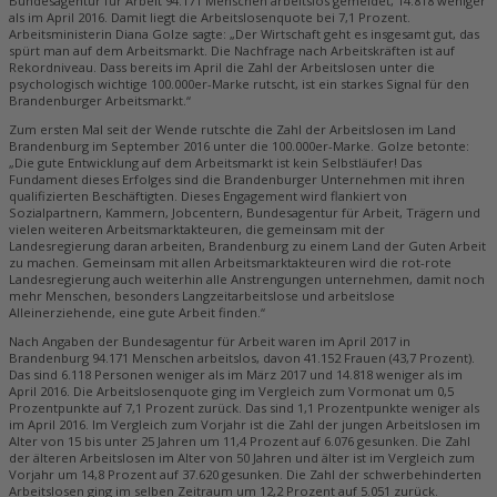
Bundesagentur für Arbeit 94.171 Menschen arbeitslos gemeldet, 14.818 weniger
als im April 2016. Damit liegt die Arbeitslosenquote bei 7,1 Prozent.
Arbeitsministerin Diana Golze sagte: „Der Wirtschaft geht es insgesamt gut, das
spürt man auf dem Arbeitsmarkt. Die Nachfrage nach Arbeitskräften ist auf
Rekordniveau. Dass bereits im April die Zahl der Arbeitslosen unter die
psychologisch wichtige 100.000er-Marke rutscht, ist ein starkes Signal für den
Brandenburger Arbeitsmarkt.“
Zum ersten Mal seit der Wende rutschte die Zahl der Arbeitslosen im Land
Brandenburg im September 2016 unter die 100.000er-Marke. Golze betonte:
„Die gute Entwicklung auf dem Arbeitsmarkt ist kein Selbstläufer! Das
Fundament dieses Erfolges sind die Brandenburger Unternehmen mit ihren
qualifizierten Beschäftigten. Dieses Engagement wird flankiert von
Sozialpartnern, Kammern, Jobcentern, Bundesagentur für Arbeit, Trägern und
vielen weiteren Arbeitsmarktakteuren, die gemeinsam mit der
Landesregierung daran arbeiten, Brandenburg zu einem Land der Guten Arbeit
zu machen. Gemeinsam mit allen Arbeitsmarktakteuren wird die rot-rote
Landesregierung auch weiterhin alle Anstrengungen unternehmen, damit noch
mehr Menschen, besonders Langzeitarbeitslose und arbeitslose
Alleinerziehende, eine gute Arbeit finden.“
Nach Angaben der Bundesagentur für Arbeit waren im April 2017 in
Brandenburg 94.171 Menschen arbeitslos, davon 41.152 Frauen (43,7 Prozent).
Das sind 6.118 Personen weniger als im März 2017 und 14.818 weniger als im
April 2016. Die Arbeitslosenquote ging im Vergleich zum Vormonat um 0,5
Prozentpunkte auf 7,1 Prozent zurück. Das sind 1,1 Prozentpunkte weniger als
im April 2016. Im Vergleich zum Vorjahr ist die Zahl der jungen Arbeitslosen im
Alter von 15 bis unter 25 Jahren um 11,4 Prozent auf 6.076 gesunken. Die Zahl
der älteren Arbeitslosen im Alter von 50 Jahren und älter ist im Vergleich zum
Vorjahr um 14,8 Prozent auf 37.620 gesunken. Die Zahl der schwerbehinderten
Arbeitslosen ging im selben Zeitraum um 12,2 Prozent auf 5.051 zurück.