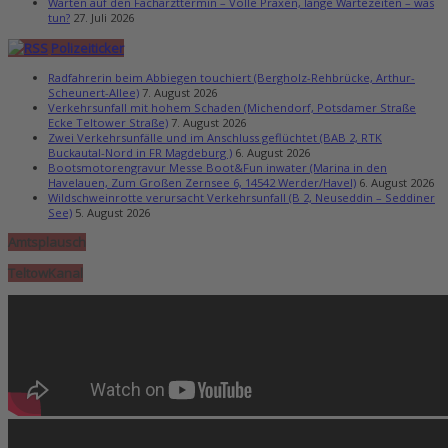
Warten auf den Facharzttermin – Volle Praxen, lange Wartezeiten – was
tun?
27. Juli 2026
Polizeiticker
Radfahrerin beim Abbiegen touchiert (Bergholz-Rehbrücke, Arthur-
Scheunert-Allee)
7. August 2026
Verkehrsunfall mit hohem Schaden (Michendorf, Potsdamer Straße
Ecke Teltower Straße)
7. August 2026
Zwei Verkehrsunfälle und im Anschluss geflüchtet (BAB 2, RTK
Buckautal-Nord in FR Magdeburg )
6. August 2026
Bootsmotorengravur Messe Boot&Fun inwater (Marina in den
Havelauen, Zum Großen Zernsee 6, 14542 Werder/Havel)
6. August 2026
Wildschweinrotte verursacht Verkehrsunfall (B 2, Neuseddin – Seddiner
See)
5. August 2026
Amtsplausch
TeltowKanal