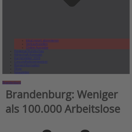
lokal.report abonnieren
Verkaufsstellen
Online Ausgabe
Regional Rundschau
Wirtschaft.Kompakt
Karriereleiter 2026
Gesundheitswegweiser
Bürgerinformation
Shop
Newsletter
Brandenburg
Brandenburg: Weniger
als 100.000 Arbeitslose