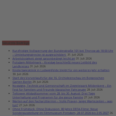
Neueste Beiträge
Kurzfristige Vollsperrung der Bundesstraße 101 bei Thyrow ab 18:00 Uhr
– Umleitungsstrecke ist ausgeschildert
31. Juli 2026
Arbeitslosigkeit steigt saisonbedingt leicht an
31. Juli 2026
Potsdam-Mittelmark – Kreistag beschließt neues Leitbild des
Landkreises
31. Juli 2026
Kindertagesklinik in Ludwigsfelde bleibt für ein weiteres Jahr erhalten
30. Juli 2026
Start des Vorverkaufs für die 16. Orchideenschau im Botanischen
Garten Berlin
29. Juli 2026
Nostalgie, Technik und Gemeinschaft im Ziegeleipark Mildenberg – Ein
Fest für Familien und Freunde klassischer Fahrzeuge
28. Juli 2026
Teltower Altstadtsommer vom 28. bis 30. August: Drei Tage
Unterhaltung und Programm für die ganze Familie
27. Juli 2026
Warten auf den Facharzttermin – Volle Praxen, lange Wartezeiten – was
tun?
27. Juli 2026
Ohne Frühstück. Ohne Diskussion. 80 Jahre DEFA-Filme: Neue
Sonderausstellung im Filmmuseum Potsdam, 24.07.2026 bis 2.05.2027
26.