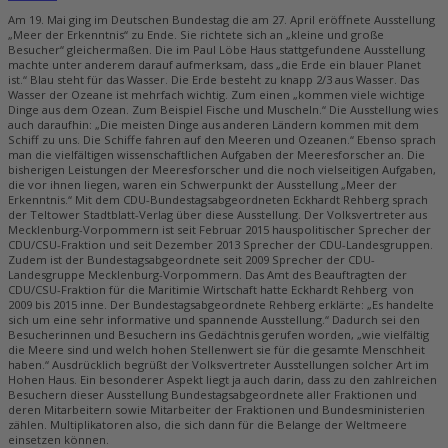
Am 19. Mai ging im Deutschen Bundestag die am 27. April eröffnete Ausstellung
„Meer der Erkenntnis“ zu Ende. Sie richtete sich an „kleine und große
Besucher“ gleichermaßen. Die im Paul Löbe Haus stattgefundene Ausstellung
machte unter anderem darauf aufmerksam, dass „die Erde ein blauer Planet
ist.“ Blau steht für das Wasser. Die Erde besteht zu knapp 2/3 aus Wasser. Das
Wasser der Ozeane ist mehrfach wichtig. Zum einen „kommen viele wichtige
Dinge aus dem Ozean. Zum Beispiel Fische und Muscheln.“ Die Ausstellung wies
auch daraufhin: „Die meisten Dinge aus anderen Ländern kommen mit dem
Schiff zu uns. Die Schiffe fahren auf den Meeren und Ozeanen.“ Ebenso sprach
man die vielfältigen wissenschaftlichen Aufgaben der Meeresforscher an. Die
bisherigen Leistungen der Meeresforscher und die noch vielseitigen Aufgaben,
die vor ihnen liegen, waren ein Schwerpunkt der Ausstellung „Meer der
Erkenntnis.“ Mit dem CDU-Bundestagsabgeordneten Eckhardt Rehberg sprach
der Teltower Stadtblatt-Verlag über diese Ausstellung. Der Volksvertreter aus
Mecklenburg-Vorpommern ist seit Februar 2015 hauspolitischer Sprecher der
CDU/CSU-Fraktion und seit Dezember 2013 Sprecher der CDU-Landesgruppen.
Zudem ist der Bundestagsabgeordnete seit 2009 Sprecher der CDU-
Landesgruppe Mecklenburg-Vorpommern. Das Amt des Beauftragten der
CDU/CSU-Fraktion für die Maritimie Wirtschaft hatte Eckhardt Rehberg von
2009 bis 2015 inne. Der Bundestagsabgeordnete Rehberg erklärte: „Es handelte
sich um eine sehr informative und spannende Ausstellung.“ Dadurch sei den
Besucherinnen und Besuchern ins Gedächtnis gerufen worden, „wie vielfältig
die Meere sind und welch hohen Stellenwert sie für die gesamte Menschheit
haben.“ Ausdrücklich begrüßt der Volksvertreter Ausstellungen solcher Art im
Hohen Haus. Ein besonderer Aspekt liegt ja auch darin, dass zu den zahlreichen
Besuchern dieser Ausstellung Bundestagsabgeordnete aller Fraktionen und
deren Mitarbeitern sowie Mitarbeiter der Fraktionen und Bundesministerien
zählen. Multiplikatoren also, die sich dann für die Belange der Weltmeere
einsetzen können.