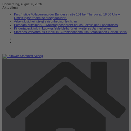
Zum
Donnerstag, August 6, 2026
Inhalt
Aktuelles:
springen
Kurzfristige Vollsperrung der Bundesstraße 101 bei Thyrow ab 18:00 Uhr –
Umleitungsstrecke ist ausgeschildert
Arbeitslosigkeit steigt saisonbedingt leicht an
Potsdam-Mittelmark – Kreistag beschließt neues Leitbild des Landkreises
Kindertagesklinik in Ludwigsfelde bleibt für ein weiteres Jahr erhalten
Start des Vorverkaufs für die 16. Orchideenschau im Botanischen Garten Berlin