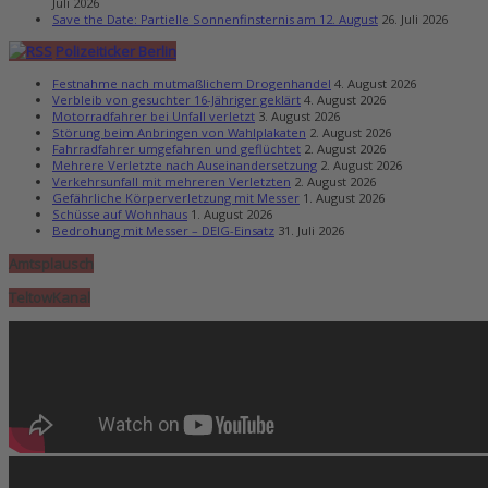
Juli 2026
Save the Date: Partielle Sonnenfinsternis am 12. August
26. Juli 2026
Polizeiticker Berlin
Festnahme nach mutmaßlichem Drogenhandel
4. August 2026
Verbleib von gesuchter 16-Jähriger geklärt
4. August 2026
Motorradfahrer bei Unfall verletzt
3. August 2026
Störung beim Anbringen von Wahlplakaten
2. August 2026
Fahrradfahrer umgefahren und geflüchtet
2. August 2026
Mehrere Verletzte nach Auseinandersetzung
2. August 2026
Verkehrsunfall mit mehreren Verletzten
2. August 2026
Gefährliche Körperverletzung mit Messer
1. August 2026
Schüsse auf Wohnhaus
1. August 2026
Bedrohung mit Messer – DEIG-Einsatz
31. Juli 2026
Amtsplausch
TeltowKanal