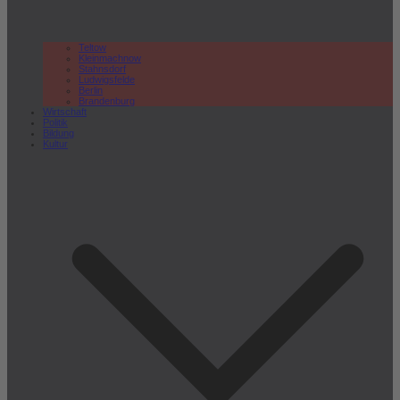
Teltow
Kleinmachnow
Stahnsdorf
Ludwigsfelde
Berlin
Brandenburg
Wirtschaft
Politik
Bildung
Kultur