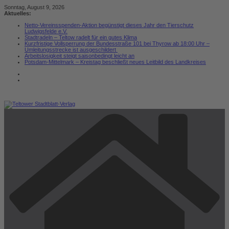
Zum
Sonntag, August 9, 2026
Inhalt
Aktuelles:
springen
Netto-Vereinsspenden-Aktion begünstigt dieses Jahr den Tierschutz
Ludwigsfelde e.V.
Stadtradeln – Teltow radelt für ein gutes Klima
Kurzfristige Vollsperrung der Bundesstraße 101 bei Thyrow ab 18:00 Uhr –
Umleitungsstrecke ist ausgeschildert
Arbeitslosigkeit steigt saisonbedingt leicht an
Potsdam-Mittelmark – Kreistag beschließt neues Leitbild des Landkreises