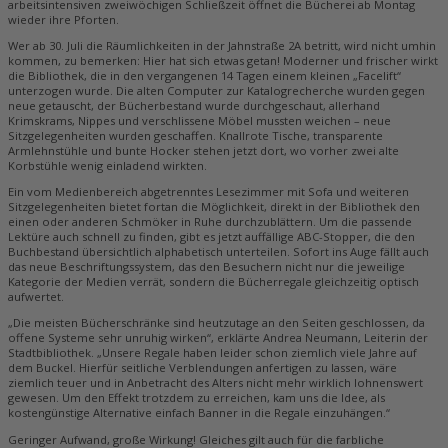
arbeitsintensiven zweiwöchigen Schließzeit öffnet die Bücherei ab Montag
wieder ihre Pforten.
Wer ab 30. Juli die Räumlichkeiten in der Jahnstraße 2A betritt, wird nicht umhin
kommen, zu bemerken: Hier hat sich etwas getan! Moderner und frischer wirkt
die Bibliothek, die in den vergangenen 14 Tagen einem kleinen „Facelift“
unterzogen wurde. Die alten Computer zur Katalogrecherche wurden gegen
neue getauscht, der Bücherbestand wurde durchgeschaut, allerhand
Krimskrams, Nippes und verschlissene Möbel mussten weichen – neue
Sitzgelegenheiten wurden geschaffen. Knallrote Tische, transparente
Armlehnstühle und bunte Hocker stehen jetzt dort, wo vorher zwei alte
Korbstühle wenig einladend wirkten.
Ein vom Medienbereich abgetrenntes Lesezimmer mit Sofa und weiteren
Sitzgelegenheiten bietet fortan die Möglichkeit, direkt in der Bibliothek den
einen oder anderen Schmöker in Ruhe durchzublättern. Um die passende
Lektüre auch schnell zu finden, gibt es jetzt auffällige ABC-Stopper, die den
Buchbestand übersichtlich alphabetisch unterteilen. Sofort ins Auge fällt auch
das neue Beschriftungssystem, das den Besuchern nicht nur die jeweilige
Kategorie der Medien verrät, sondern die Bücherregale gleichzeitig optisch
aufwertet.
„Die meisten Bücherschränke sind heutzutage an den Seiten geschlossen, da
offene Systeme sehr unruhig wirken“, erklärte Andrea Neumann, Leiterin der
Stadtbibliothek. „Unsere Regale haben leider schon ziemlich viele Jahre auf
dem Buckel. Hierfür seitliche Verblendungen anfertigen zu lassen, wäre
ziemlich teuer und in Anbetracht des Alters nicht mehr wirklich lohnenswert
gewesen. Um den Effekt trotzdem zu erreichen, kam uns die Idee, als
kostengünstige Alternative einfach Banner in die Regale einzuhängen.“
Geringer Aufwand, große Wirkung! Gleiches gilt auch für die farbliche