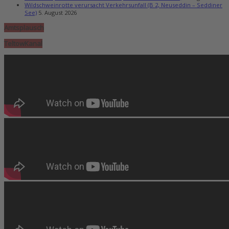
Wildschweinrotte verursacht Verkehrsunfall (B 2, Neuseddin – Seddiner
See)
5. August 2026
Amtsplausch
TeltowKanal