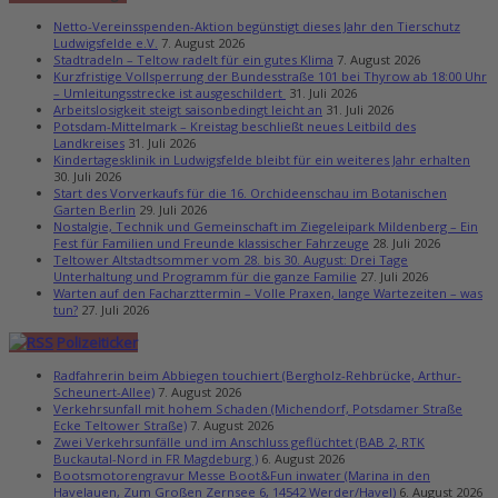
Netto-Vereinsspenden-Aktion begünstigt dieses Jahr den Tierschutz
Ludwigsfelde e.V.
7. August 2026
Stadtradeln – Teltow radelt für ein gutes Klima
7. August 2026
Kurzfristige Vollsperrung der Bundesstraße 101 bei Thyrow ab 18:00 Uhr
– Umleitungsstrecke ist ausgeschildert
31. Juli 2026
Arbeitslosigkeit steigt saisonbedingt leicht an
31. Juli 2026
Potsdam-Mittelmark – Kreistag beschließt neues Leitbild des
Landkreises
31. Juli 2026
Kindertagesklinik in Ludwigsfelde bleibt für ein weiteres Jahr erhalten
30. Juli 2026
Start des Vorverkaufs für die 16. Orchideenschau im Botanischen
Garten Berlin
29. Juli 2026
Nostalgie, Technik und Gemeinschaft im Ziegeleipark Mildenberg – Ein
Fest für Familien und Freunde klassischer Fahrzeuge
28. Juli 2026
Teltower Altstadtsommer vom 28. bis 30. August: Drei Tage
Unterhaltung und Programm für die ganze Familie
27. Juli 2026
Warten auf den Facharzttermin – Volle Praxen, lange Wartezeiten – was
tun?
27. Juli 2026
Polizeiticker
Radfahrerin beim Abbiegen touchiert (Bergholz-Rehbrücke, Arthur-
Scheunert-Allee)
7. August 2026
Verkehrsunfall mit hohem Schaden (Michendorf, Potsdamer Straße
Ecke Teltower Straße)
7. August 2026
Zwei Verkehrsunfälle und im Anschluss geflüchtet (BAB 2, RTK
Buckautal-Nord in FR Magdeburg )
6. August 2026
Bootsmotorengravur Messe Boot&Fun inwater (Marina in den
Havelauen, Zum Großen Zernsee 6, 14542 Werder/Havel)
6. August 2026