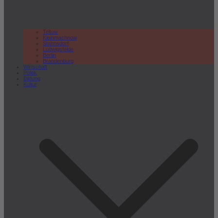
Teltow
Kleinmachnow
Stahnsdorf
Ludwigsfelde
Berlin
Brandenburg
Wirtschaft
Politik
Bildung
Kultur