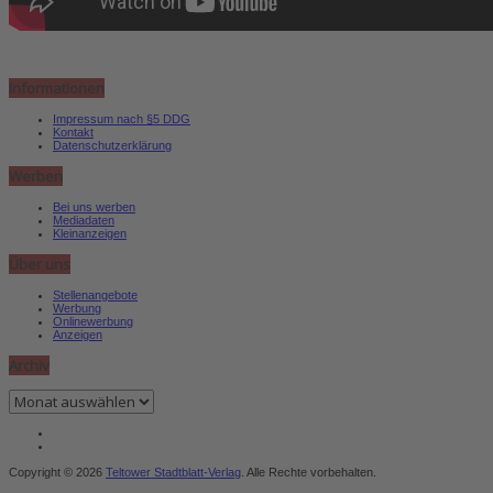
Informationen
Impressum nach §5 DDG
Kontakt
Datenschutzerklärung
Werben
Bei uns werben
Mediadaten
Kleinanzeigen
Über uns
Stellenangebote
Werbung
Onlinewerbung
Anzeigen
Archiv
Archiv
Copyright © 2026
Teltower Stadtblatt-Verlag
. Alle Rechte vorbehalten.