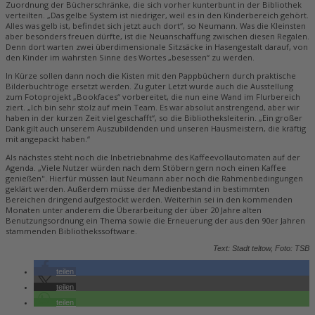
Zuordnung der Bücherschränke, die sich vorher kunterbunt in der Bibliothek
verteilten. „Das gelbe System ist niedriger, weil es in den Kinderbereich gehört.
Alles was gelb ist, befindet sich jetzt auch dort“, so Neumann. Was die Kleinsten
aber besonders freuen dürfte, ist die Neuanschaffung zwischen diesen Regalen.
Denn dort warten zwei überdimensionale Sitzsäcke in Hasengestalt darauf, von
den Kinder im wahrsten Sinne des Wortes „besessen“ zu werden.
In Kürze sollen dann noch die Kisten mit den Pappbüchern durch praktische
Bilderbuchtröge ersetzt werden. Zu guter Letzt wurde auch die Ausstellung
zum Fotoprojekt „Bookfaces“ vorbereitet, die nun eine Wand im Flurbereich
ziert. „Ich bin sehr stolz auf mein Team. Es war absolut anstrengend, aber wir
haben in der kurzen Zeit viel geschafft“, so die Bibliotheksleiterin. „Ein großer
Dank gilt auch unserem Auszubildenden und unseren Hausmeistern, die kräftig
mit angepackt haben.“
Als nächstes steht noch die Inbetriebnahme des Kaffeevollautomaten auf der
Agenda. „Viele Nutzer würden nach dem Stöbern gern noch einen Kaffee
genießen". Hierfür müssen laut Neumann aber noch die Rahmenbedingungen
geklärt werden. Außerdem müsse der Medienbestand in bestimmten
Bereichen dringend aufgestockt werden. Weiterhin sei in den kommenden
Monaten unter anderem die Überarbeitung der über 20 Jahre alten
Benutzungsordnung ein Thema sowie die Erneuerung der aus den 90er Jahren
stammenden Bibliothekssoftware.
Text: Stadt teltow, Foto: TSB
teilen
teilen
teilen