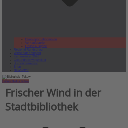
lokal.report abonnieren
Verkaufsstellen
Online Ausgabe
Regional Rundschau
Wirtschaft.Kompakt
Karriereleiter 2026
Gesundheitswegweiser
Bürgerinformation
Shop
Newsletter
Bildung
Kultur
Teltow
Frischer Wind in der
Stadtbibliothek