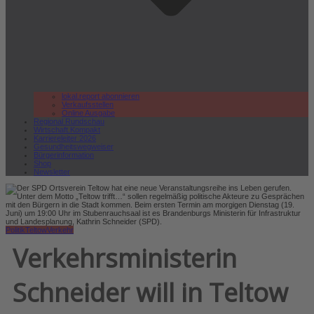
lokal.report abonnieren
Verkaufsstellen
Online Ausgabe
Regional Rundschau
Wirtschaft.Kompakt
Karriereleiter 2026
Gesundheitswegweiser
Bürgerinformation
Shop
Newsletter
Politik
Teltow
Verkehr
Verkehrsministerin
Schneider will in Teltow