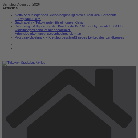
Zum
Samstag, August 8, 2026
Inhalt
Aktuelles:
springen
Netto-Vereinsspenden-Aktion begünstigt dieses Jahr den Tierschutz
Ludwigsfelde e.V.
Stadtradeln – Teltow radelt für ein gutes Klima
Kurzfristige Vollsperrung der Bundesstraße 101 bei Thyrow ab 18:00 Uhr –
Umleitungsstrecke ist ausgeschildert
Arbeitslosigkeit steigt saisonbedingt leicht an
Potsdam-Mittelmark – Kreistag beschließt neues Leitbild des Landkreises