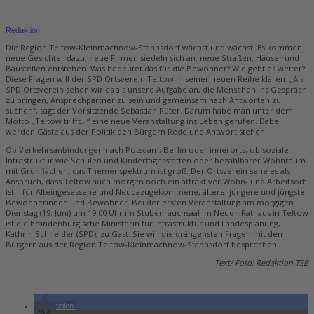
Redaktion
Die Region Teltow-Kleinmachnow-Stahnsdorf wächst und wächst. Es kommen
neue Gesichter dazu, neue Firmen siedeln sich an, neue Straßen, Häuser und
Baustellen entstehen. Was bedeutet das für die Bewohner? Wie geht es weiter?
Diese Fragen will der SPD Ortsverein Teltow in seiner neuen Reihe klären. „Als
SPD Ortsverein sehen wir es als unsere Aufgabe an, die Menschen ins Gespräch
zu bringen, Ansprechpartner zu sein und gemeinsam nach Antworten zu
suchen“, sagt der Vorsitzende Sebastian Rüter. Darum habe man unter dem
Motto „Teltow trifft…“ eine neue Veranstaltung ins Leben gerufen. Dabei
werden Gäste aus der Politik den Bürgern Rede und Antwort stehen.
Ob Verkehrsanbindungen nach Potsdam, Berlin oder innerorts, ob soziale
Infrastruktur wie Schulen und Kindertagesstätten oder bezahlbarer Wohnraum
mit Grünflächen, das Themenspektrum ist groß. Der Ortsverein sehe es als
Anspruch, dass Teltow auch morgen noch ein attraktiver Wohn- und Arbeitsort
ist – für Alteingesessene und Neudazugekommene, ältere, jüngere und jüngste
Bewohnerinnen und Bewohner. Bei der ersten Veranstaltung am morgigen
Dienstag (19. Juni) um 19:00 Uhr im Stubenrauchsaal im Neuen Rathaus in Teltow
ist die brandenburgische Ministerin für Infrastruktur und Landesplanung,
Kathrin Schneider (SPD), zu Gast. Sie will die drängensten Fragen mit den
Bürgern aus der Region Teltow-Kleinmachnow-Stahnsdorf besprechen.
Text/ Foto: Redaktion TSB
teilen