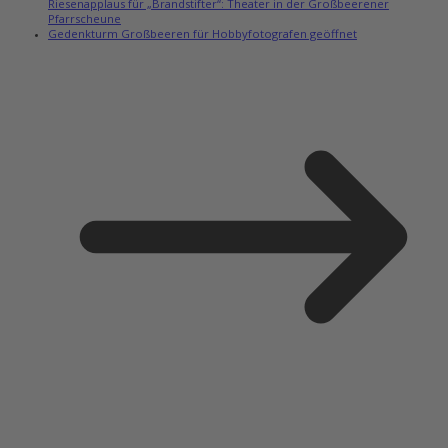
Riesenapplaus für „Brandstifter“: Theater in der Großbeerener
Pfarrscheune
Gedenkturm Großbeeren für Hobbyfotografen geöffnet