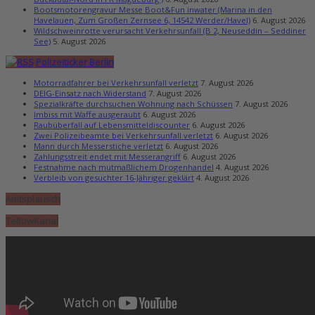
Bootsmotorengravur Messe Boot&Fun inwater (Marina in den
Havelauen, Zum Großen Zernsee 6, 14542 Werder/Havel)
6. August 2026
Wildschweinrotte verursacht Verkehrsunfall (B 2, Neuseddin – Seddiner
See)
5. August 2026
Polizeiticker Berlin
Motorradfahrer bei Verkehrsunfall verletzt
7. August 2026
DEIG-Einsatz nach Widerstand
7. August 2026
Spezialkräfte durchsuchen Wohnung nach Schüssen
7. August 2026
Imbiss mit Waffe ausgeraubt
6. August 2026
Raubüberfall auf Lebensmitteldiscounter
6. August 2026
Zwei Polizeibeamte bei Verkehrsunfall verletzt
6. August 2026
Mann durch Messerstiche verletzt
6. August 2026
Zahlungsstreit endet mit Messerangriff
6. August 2026
Festnahme nach mutmaßlichem Drogenhandel
4. August 2026
Verbleib von gesuchter 16-Jähriger geklärt
4. August 2026
Amtsplausch
TeltowKanal