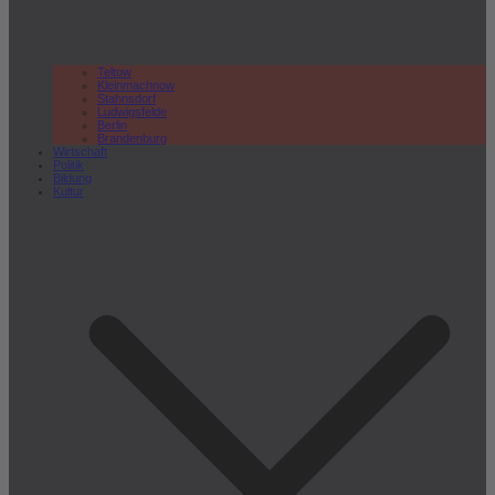
Teltow
Kleinmachnow
Stahnsdorf
Ludwigsfelde
Berlin
Brandenburg
Wirtschaft
Politik
Bildung
Kultur