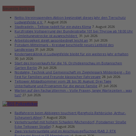
Neueste Beiträge
Netto-Vereinsspenden-Aktion begünstigt dieses Jahr den Tierschutz
Ludwigsfelde e.V.
7. August 2026
Stadtradeln – Teltow radelt für ein gutes Klima
7. August 2026
Kurzfristige Vollsperrung der Bundesstraße 101 bei Thyrow ab 18:00 Uhr
– Umleitungsstrecke ist ausgeschildert
31. Juli 2026
Arbeitslosigkeit steigt saisonbedingt leicht an
31. Juli 2026
Potsdam-Mittelmark – Kreistag beschließt neues Leitbild des
Landkreises
31. Juli 2026
Kindertagesklinik in Ludwigsfelde bleibt für ein weiteres Jahr erhalten
30. Juli 2026
Start des Vorverkaufs für die 16. Orchideenschau im Botanischen
Garten Berlin
29. Juli 2026
Nostalgie, Technik und Gemeinschaft im Ziegeleipark Mildenberg – Ein
Fest für Familien und Freunde klassischer Fahrzeuge
28. Juli 2026
Teltower Altstadtsommer vom 28. bis 30. August: Drei Tage
Unterhaltung und Programm für die ganze Familie
27. Juli 2026
Warten auf den Facharzttermin – Volle Praxen, lange Wartezeiten – was
tun?
27. Juli 2026
Polizeiticker
Radfahrerin beim Abbiegen touchiert (Bergholz-Rehbrücke, Arthur-
Scheunert-Allee)
7. August 2026
Verkehrsunfall mit hohem Schaden (Michendorf, Potsdamer Straße
Ecke Teltower Straße)
7. August 2026
Zwei Verkehrsunfälle und im Anschluss geflüchtet (BAB 2, RTK
Buckautal-Nord in FR Magdeburg )
6. August 2026